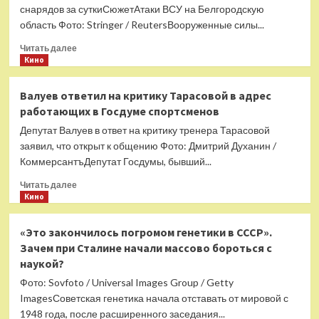
у
снарядов за суткиСюжетАтаки ВСУ на Белгородскую
себя
область Фото: Stringer / ReutersВооруженные силы...
ленточного
червя
Прочитать
Читать далее
после
больше
Кино
употребления
о
популярного
ВСУ
Валуев ответил на критику Тарасовой в адрес
местного
выпустили
работающих в Госдуме спортсменов
блюда
по
российскому
Депутат Валуев в ответ на критику тренера Тарасовой
приграничному
заявил, что открыт к общению Фото: Дмитрий Духанин /
региону
КоммерсантъДепутат Госдумы, бывший...
около
50
Прочитать
Читать далее
снарядов
больше
Кино
о
Валуев
«Это закончилось погромом генетики в СССР».
ответил
Зачем при Сталине начали массово бороться с
на
наукой?
критику
Тарасовой
Фото: Sovfoto / Universal Images Group / Getty
в
ImagesСоветская генетика начала отставать от мировой с
адрес
1948 года, после расширенного заседания...
работающих