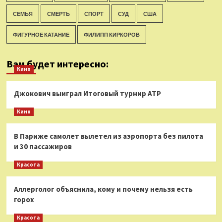
СЕМЬЯ
СМЕРТЬ
СПОРТ
СУД
США
ФИГУРНОЕ КАТАНИЕ
ФИЛИПП КИРКОРОВ
Вам будет интересно:
Кино
Джокович выиграл Итоговый турнир ATP
Кино
В Париже самолет вылетел из аэропорта без пилота
и 30 пассажиров
Красота
Аллерголог объяснила, кому и почему нельзя есть
горох
Красота