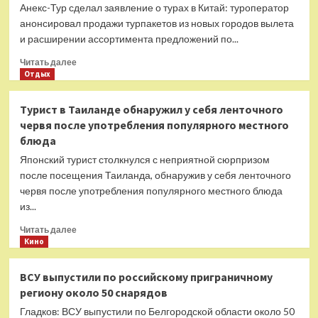
Анекс-Тур сделал заявление о турах в Китай: туроператор
сообщили,
что
анонсировал продажи турпакетов из новых городов вылета
скидок
и расширении ассортимента предложений по...
от
Прочитать
турагентств
Читать далее
больше
Отдых
на
о
туры
Анекс-
больше
Турист в Таиланде обнаружил у себя ленточного
Тур
не
червя после употребления популярного местного
сделал
будет
блюда
заявление
о
Японский турист столкнулся с неприятной сюрпризом
турах
после посещения Таиланда, обнаружив у себя ленточного
в
червя после употребления популярного местного блюда
Китай
из...
Прочитать
Читать далее
больше
Кино
о
Турист
ВСУ выпустили по российскому приграничному
в
региону около 50 снарядов
Таиланде
обнаружил
Гладков: ВСУ выпустили по Белгородской области около 50