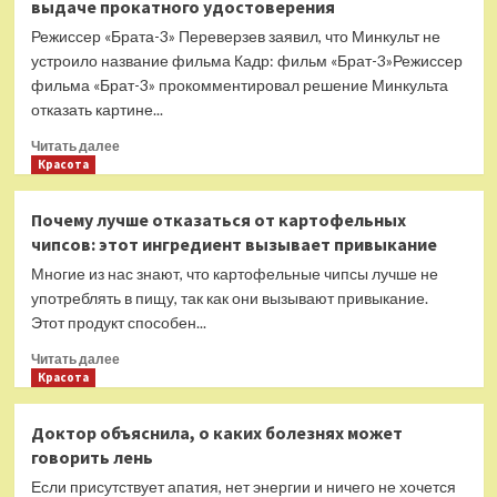
выдаче прокатного удостоверения
в
выдаче
Режиссер «Брата-3» Переверзев заявил, что Минкульт не
прокатного
устроило название фильма Кадр: фильм «Брат-3»Режиссер
удостоверения
фильма «Брат-3» прокомментировал решение Минкульта
фильму
отказать картине...
«Брат-3»
Прочитать
Читать далее
больше
Красота
о
Режиссер
Почему лучше отказаться от картофельных
«Брата-3»
чипсов: этот ингредиент вызывает привыкание
прокомментировал
отказ
Многие из нас знают, что картофельные чипсы лучше не
в
употреблять в пищу, так как они вызывают привыкание.
выдаче
Этот продукт способен...
прокатного
удостоверения
Прочитать
Читать далее
больше
Красота
о
Почему
Доктор объяснила, о каких болезнях может
лучше
говорить лень
отказаться
от
Если присутствует апатия, нет энергии и ничего не хочется