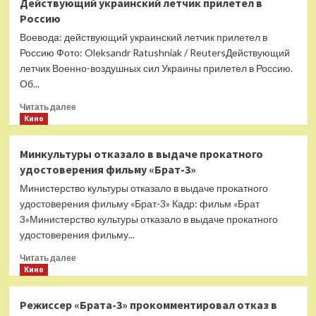
Действующий украинский летчик прилетел в
находка
Россию
у
бассейна:
Воевода: действующий украинский летчик прилетел в
найдены
Россию Фото: Oleksandr Ratushniak / ReutersДействующий
тела
летчик Военно-воздушных сил Украины прилетел в Россию.
двух
Об...
обнажённых
российских
Прочитать
Читать далее
туристов
больше
Кино
о
Действующий
Минкультуры отказало в выдаче прокатного
украинский
удостоверения фильму «Брат-3»
летчик
прилетел
Министерство культуры отказало в выдаче прокатного
в
удостоверения фильму «Брат-3» Кадр: фильм «Брат
Россию
3»Министерство культуры отказало в выдаче прокатного
удостоверения фильму...
Прочитать
Читать далее
больше
Кино
о
Минкультуры
Режиссер «Брата-3» прокомментировал отказ в
отказало