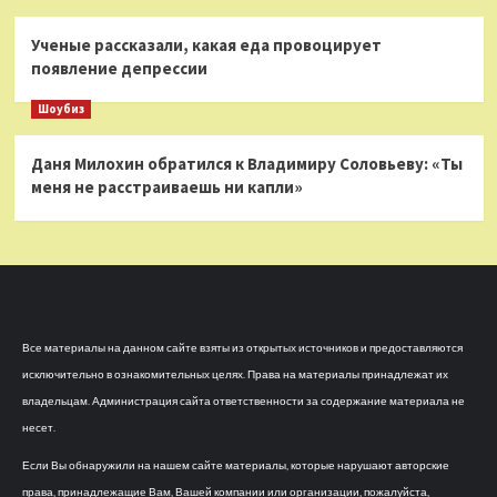
Ученые рассказали, какая еда провоцирует
появление депрессии
Шоубиз
Даня Милохин обратился к Владимиру Соловьеву: «Ты
меня не расстраиваешь ни капли»
Все материалы на данном сайте взяты из открытых источников и предоставляются
исключительно в ознакомительных целях. Права на материалы принадлежат их
владельцам. Администрация сайта ответственности за содержание материала не
несет.
Если Вы обнаружили на нашем сайте материалы, которые нарушают авторские
права, принадлежащие Вам, Вашей компании или организации, пожалуйста,