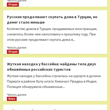
Читать далее
больше
Отдых
о
Что
Русские продолжают скупать дома в Турции, но
массово
денег стало меньше
тянет
россиян
Количество домов в Турции, продаваемых иностранцам,
в
снизилось более чем наполовину к прошлому году. При
Турцию:
этом русские продолжают скупать дома в...
названа
главная
Прочитать
Читать далее
причина
больше
Отдых
о
Русские
Жуткая находка у бассейна: найдены тела двух
продолжают
обнажённых российских туристов
скупать
дома
Жуткая находка у бассейна случилась на курорте в долине
в
Парвати в районе Кулу штата Химачал-Прадеш в Индии.
Турции,
Полиция обнаружила обнаженные...
но
денег
Прочитать
Читать далее
стало
больше
Кино
меньше
о
Жуткая