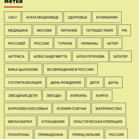
Метки
ORLY
АГАТА МУЦЕНИЕЦЕ
ЗДОРОВЬЕ
КУЛИНАРИЯ
МЕДИЦИНА
МОСКВЕ
ПИТАНИЕ
ПУТЕШЕСТВИЯ
РФ
РОССИЕЙ
РОССИИ
ТУРИЗМ
УКРАИНЫ
АКТЕР
АКТРИСА
АЛЕКСАНДР МИТТА
АЛЛА ПУГАЧЕВА
БЛОГЕР
ВИКА ЦЫГАНОВА
ВОЗВРАЩЕНИЕ В РОССИЮ
ГОСПИТАЛИЗАЦИЯ
ДЕНЬ РОЖДЕНИЯ
ДЕТИ
ДОЧЬ
ЗВЕЗДНЫЕ ДЕТИ
ЗВЕЗДЫ
ИЗРАИЛЬ
КАРЛ III
КОРОЛЕВСКАЯ СЕМЬЯ
КСЕНИЯ СОБЧАК
МАТЕРИНСТВО
МЕГАН МАРКЛ
ОТНОШЕНИЯ
ПЛАСТИЧЕСКАЯ ОПЕРАЦИЯ
ПОХОРОНЫ
ПРИМАДОННА
ПРИНЦ УИЛЬЯМ
РОССИЯ