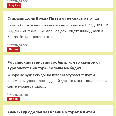
Прочитать
Читать далее
больше
Шоубиз
о
«Будьте
Старшая дочь Бреда Питта отреклась от отца
вы
Захара больше не хочет носить его фамилию БРЭД ПИТТ И
прокляты»:
Гузеева
АНДЖЕЛИНА ДЖОЛИСтаршая дочь Анджелины Джоли и
пожаловалась
Бреда Питта отреклась от...
на
Прочитать
незнакомцев,
Читать далее
больше
Отдых
присылающих
о
нюдсы
Старшая
Российским туристам сообщили, что скидок от
дочь
турагентств на туры больше не будет
Бреда
Питта
«Скоро не будет скидок на путёвки в турагентствах и
отреклась
стоимость туров станет единой для всех, как выставлено на
от
сайте туроператора,.....
отца
Прочитать
Читать далее
больше
Отдых
о
Российским
Анекс-Тур сделал заявление о турах в Китай
туристам