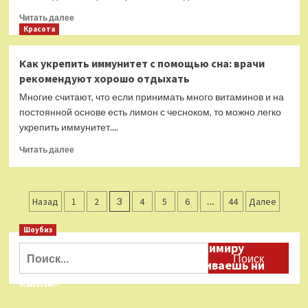
в
Прочитать
Читать далее
Госдуме
больше
Красота
спортсменов
о
«Это
Как укрепить иммунитет с помощью сна: врачи
закончилось
рекомендуют хорошо отдыхать
погромом
генетики
Многие считают, что если принимать много витаминов и на
в
постоянной основе есть лимон с чесноком, то можно легко
СССР».
укрепить иммунитет....
Зачем
при
Прочитать
Читать далее
Сталине
больше
начали
о
массово
Как
Пагинация
бороться
укрепить
Назад
1
2
3
4
5
6
…
44
Далее
с
иммунитет
записей
наукой?
с
Шоубиз
помощью
Даня Милохин обратился к Владимиру
Найти:
сна:
Соловьеву: «Ты меня не расстраиваешь ни
врачи
рекомендуют
капли»
хорошо
отдыхать