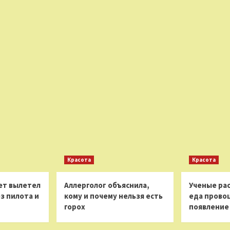
Красота
Красота
ет вылетел
Аллерголог объяснила,
Ученые рас
з пилота и
кому и почему нельзя есть
еда прово
горох
появление