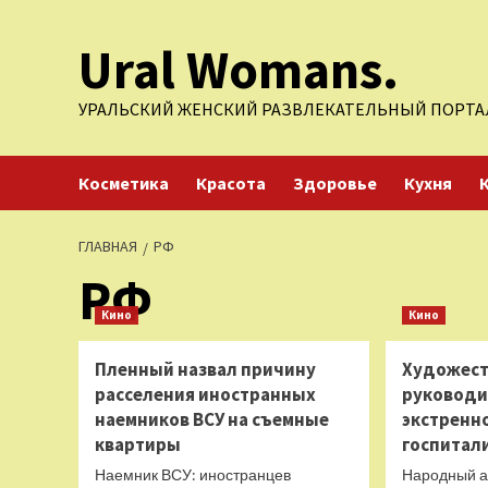
Перейти
Ural Womans.
к
содержимому
УРАЛЬСКИЙ ЖЕНСКИЙ РАЗВЛЕКАТЕЛЬНЫЙ ПОРТА
Косметика
Красота
Здоровье
Кухня
ГЛАВНАЯ
РФ
РФ
Кино
Кино
Пленный назвал причину
Художест
расселения иностранных
руководи
наемников ВСУ на съемные
экстренн
квартиры
госпитал
Наемник ВСУ: иностранцев
Народный а