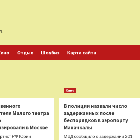
Л.
Кино
Отдых
Шоубиз
Карта сайта
Кино
венного
В полиции назвали число
теля Малого театра
задержанных после
о
беспорядков в аэропорту
изировали в Москве
Махачкалы
ртист РФ Юрий
МВД сообщило о задержании 201