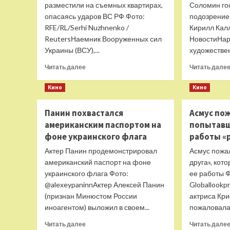
разместили на съемных квартирах,
Соломин го
опасаясь ударов ВС РФ Фото:
подозрение
RFE/RL/Serhi Nuzhnenko /
Кирилл Кал
ReutersНаемник Вооруженных сил
НовостиНар
Украины (ВСУ),...
художествен
Прочитать
Читать далее
Читать дале
больше
о
Кино
Кино
Пленный
назвал
Панин похвастался
Асмус по
причину
американским паспортом на
попытавш
расселения
иностранных
фоне украинского флага
работы «
наемников
Актер Панин продемонстрировал
Асмус пожа
ВСУ
американский паспорт на фоне
друга», кот
на
украинского флага Фото:
съемные
ее работы Ф
квартиры
@alexeypaninnАктер Алексей Панин
Globallookp
(признан Минюстом России
актриса Кр
иноагентом) выложил в своем...
пожаловалас
Прочитать
Читать далее
Читать дале