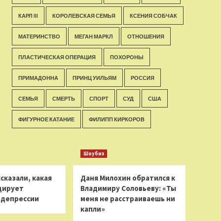
КАРЛ III
КОРОЛЕВСКАЯ СЕМЬЯ
КСЕНИЯ СОБЧАК
МАТЕРИНСТВО
МЕГАН МАРКЛ
ОТНОШЕНИЯ
ПЛАСТИЧЕСКАЯ ОПЕРАЦИЯ
ПОХОРОНЫ
ПРИМАДОННА
ПРИНЦ УИЛЬЯМ
РОССИЯ
СЕМЬЯ
СМЕРТЬ
СПОРТ
СУД
США
ФИГУРНОЕ КАТАНИЕ
ФИЛИПП КИРКОРОВ
Шоубиз
сказали, какая
Даня Милохин обратился к
цирует
Владимиру Соловьеву: «Ты
 депрессии
меня не расстраиваешь ни
капли»