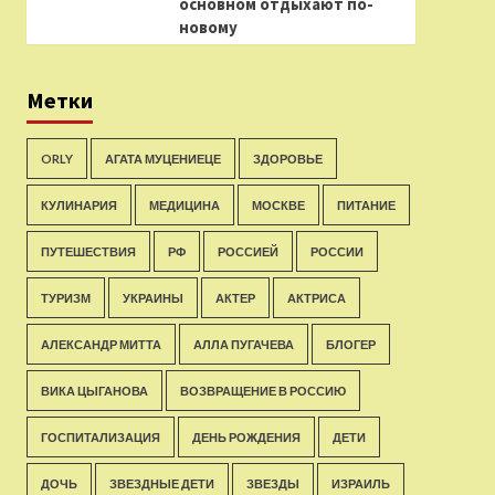
основном отдыхают по-
новому
Метки
ORLY
АГАТА МУЦЕНИЕЦЕ
ЗДОРОВЬЕ
КУЛИНАРИЯ
МЕДИЦИНА
МОСКВЕ
ПИТАНИЕ
ПУТЕШЕСТВИЯ
РФ
РОССИЕЙ
РОССИИ
ТУРИЗМ
УКРАИНЫ
АКТЕР
АКТРИСА
АЛЕКСАНДР МИТТА
АЛЛА ПУГАЧЕВА
БЛОГЕР
ВИКА ЦЫГАНОВА
ВОЗВРАЩЕНИЕ В РОССИЮ
ГОСПИТАЛИЗАЦИЯ
ДЕНЬ РОЖДЕНИЯ
ДЕТИ
ДОЧЬ
ЗВЕЗДНЫЕ ДЕТИ
ЗВЕЗДЫ
ИЗРАИЛЬ