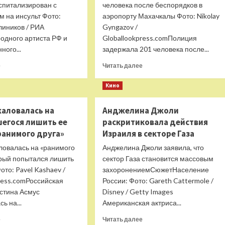
спитализирован с
человека после беспорядков в
м на инсульт Фото:
аэропорту Махачкалы Фото: Nikolay
лиников / РИА
Gyngazov /
одного артиста РФ и
Globallookpress.comПолиция
ного...
задержала 201 человека после...
Прочитать
Прочитать
е
Читать далее
больше
больше
о
о
Кино
Художественного
В
руководителя
полиции
жаловалась на
Анджелина Джоли
Малого
назвали
егося лишить ее
раскритиковала действия
театра
число
экстренно
задержанных
ранимого друга»
Израиля в секторе Газа
госпитализировали
после
ловалась на «ранимого
Анджелина Джоли заявила, что
в
беспорядков
орый попытался лишить
сектор Газа становится массовым
Москве
в
ото: Pavel Kashaev /
захоронениемСюжетНаселение
аэропорту
Махачкалы
ress.comРоссийская
России: Фото: Gareth Cattermole /
истина Асмус
Disney / Getty Images
ь на...
Американская актриса...
Прочитать
Прочитать
е
Читать далее