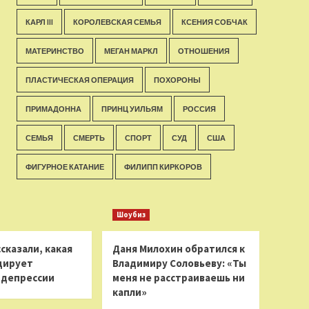
КАРЛ III
КОРОЛЕВСКАЯ СЕМЬЯ
КСЕНИЯ СОБЧАК
МАТЕРИНСТВО
МЕГАН МАРКЛ
ОТНОШЕНИЯ
ПЛАСТИЧЕСКАЯ ОПЕРАЦИЯ
ПОХОРОНЫ
ПРИМАДОННА
ПРИНЦ УИЛЬЯМ
РОССИЯ
СЕМЬЯ
СМЕРТЬ
СПОРТ
СУД
США
ФИГУРНОЕ КАТАНИЕ
ФИЛИПП КИРКОРОВ
Шоубиз
сказали, какая
Даня Милохин обратился к
цирует
Владимиру Соловьеву: «Ты
 депрессии
меня не расстраиваешь ни
капли»