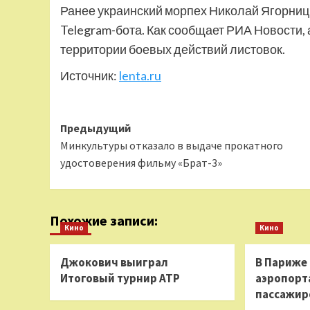
Ранее украинский морпех Николай Ягорницк
Telegram-бота. Как сообщает РИА Новости,
территории боевых действий листовок.
Источник:
lenta.ru
Навигация
Предыдущий
Минкультуры отказало в выдаче прокатного
записи
удостоверения фильму «Брат-3»
Похожие записи:
Кино
Кино
Джокович выиграл
В Париже
Итоговый турнир ATP
аэропорта
пассажир