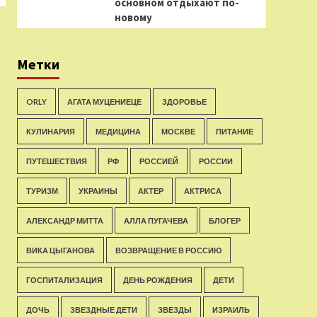
основном отдыхают по-
новому
Метки
ORLY
АГАТА МУЦЕНИЕЦЕ
ЗДОРОВЬЕ
КУЛИНАРИЯ
МЕДИЦИНА
МОСКВЕ
ПИТАНИЕ
ПУТЕШЕСТВИЯ
РФ
РОССИЕЙ
РОССИИ
ТУРИЗМ
УКРАИНЫ
АКТЕР
АКТРИСА
АЛЕКСАНДР МИТТА
АЛЛА ПУГАЧЕВА
БЛОГЕР
ВИКА ЦЫГАНОВА
ВОЗВРАЩЕНИЕ В РОССИЮ
ГОСПИТАЛИЗАЦИЯ
ДЕНЬ РОЖДЕНИЯ
ДЕТИ
ДОЧЬ
ЗВЕЗДНЫЕ ДЕТИ
ЗВЕЗДЫ
ИЗРАИЛЬ