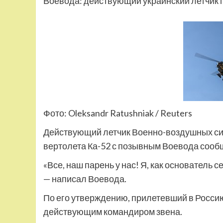
Воевода: действующий украинский летчик 
Фото: Oleksandr Ratushniak / Reuters
Действующий летчик Военно-воздушных сил
вертолета Ка-52 с позывным Воевода сообщ
«Все, наш парень у нас! Я, как основатель с
— написал Воевода.
По его утверждению, прилетевший в Росси
действующим командиром звена.