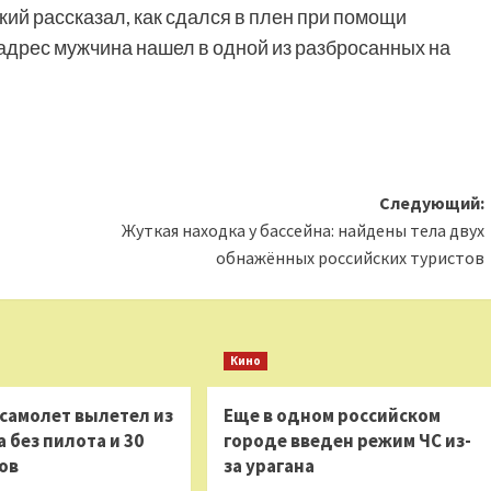
ий рассказал, как сдался в плен при помощи
 адрес мужчина нашел в одной из разбросанных на
Следующий:
Жуткая находка у бассейна: найдены тела двух
обнажённых российских туристов
Кино
 самолет вылетел из
Еще в одном российском
 без пилота и 30
городе введен режим ЧС из-
ов
за урагана