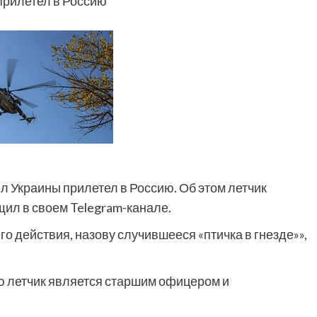
прилетел в Россию
 Украины прилетел в Россию. Об этом летчик
ил в своем Telegram-канале.
его действия, назову случившееся «птичка в гнезде»»,
ю летчик является старшим офицером и