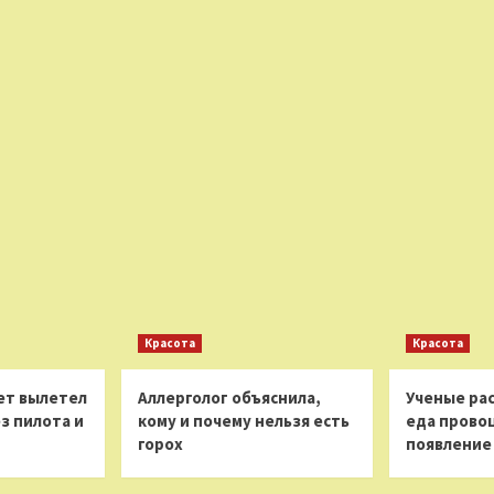
Красота
Красота
ет вылетел
Аллерголог объяснила,
Ученые рас
з пилота и
кому и почему нельзя есть
еда прово
горох
появление