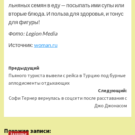
льняных семян в еду — посыпать ими супы или
вторые блюда. И польза для здоровья, и тонус
для фигуры!
Фото: Legion Media
Источник:
woman.ru
Навигация
Предыдущий
Пьяного туриста вывели с рейса в Турцию под бурные
записи
аплодисменты отдыхающих
Следующий:
Софи Тернер вернулась в соцсети после расставания с
Джо Джонасом
Похожие записи:
Здоровье