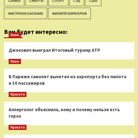
СЕМЬЯ
СМЕРТЬ
СПОРТ
СУД
США
ФИГУРНОЕ КАТАНИЕ
ФИЛИПП КИРКОРОВ
Вам будет интересно:
Кино
Джокович выиграл Итоговый турнир ATP
Кино
В Париже самолет вылетел из аэропорта без пилота
и 30 пассажиров
Красота
Аллерголог объяснила, кому и почему нельзя есть
горох
Красота