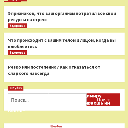
9 признаков, что ваш организм потратил все свои
ресурсы на стресс
Здоровье
Что происходит с вашим телом и лицом, когда вы
влюбляетесь
Здоровье
Резко или постепенно? Как отказаться от
сладкого навсегда
Шоубиз
Даня Милохин обратился к Владимиру
Найти:
Соловьеву: «Ты меня не расстраиваешь ни
капли»
Шоубиз