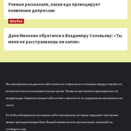
Ученые рассказали, какая еда провоцирует
появление депрессии
Шоубиз
Даня Милохин обратился к Владимиру Соловьеву: «Ты
меня не расстраиваешь ни капли»
Все материалы на данном сайте взяты из открытых источников и предоставляются
исключительно в ознакомительных целях. Права на материалы принадлежат их
владельцам. Администрация сайта ответственности за содержание материала не
несет.
Если Вы обнаружили на нашем сайте материалы, которые нарушают авторские
права, принадлежащие Вам, Вашей компании или организации, пожалуйста,
сообщите нам.