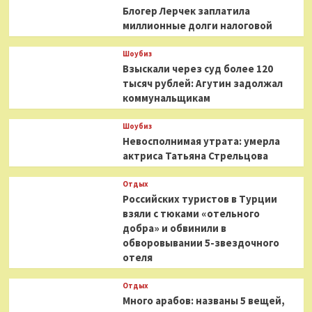
Блогер Лерчек заплатила
миллионные долги налоговой
Шоубиз
Взыскали через суд более 120
тысяч рублей: Агутин задолжал
коммунальщикам
Шоубиз
Невосполнимая утрата: умерла
актриса Татьяна Стрельцова
Отдых
Российских туристов в Турции
взяли с тюками «отельного
добра» и обвинили в
обворовывании 5-звездочного
отеля
Отдых
Много арабов: названы 5 вещей,