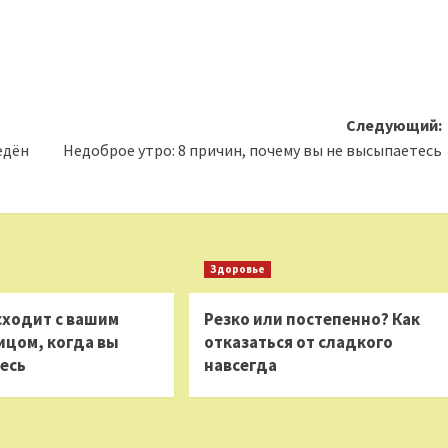
Следующий:
едён
Недоброе утро: 8 причин, почему вы не высыпаетесь
Здоровье
сходит с вашим
Резко или постепенно? Как
ицом, когда вы
отказаться от сладкого
есь
навсегда