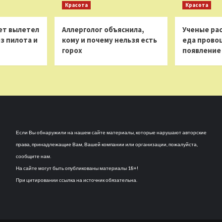
Красота
Красота
ет вылетел
Аллерголог объяснила,
Ученые рас
з пилота и
кому и почему нельзя есть
еда прово
горох
появление
Если Вы обнаружили на нашем сайте материалы, которые нарушают авторские
права, принадлежащие Вам, Вашей компании или организации, пожалуйста,
сообщите нам.
На сайте могут быть опубликованы материалы 18+!
При цитировании ссылка на источник обязательна.