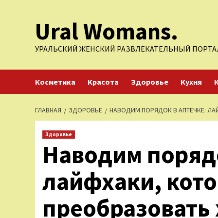
Перейти
Ural Womans.
к
содержимому
УРАЛЬСКИЙ ЖЕНСКИЙ РАЗВЛЕКАТЕЛЬНЫЙ ПОРТА
Косметика
Красота
Здоровье
Кухня
ГЛАВНАЯ
ЗДОРОВЬЕ
НАВОДИМ ПОРЯДОК В АПТЕЧКЕ: ЛА
Здоровье
Наводим порядо
лайфхаки, кот
преобразовать 