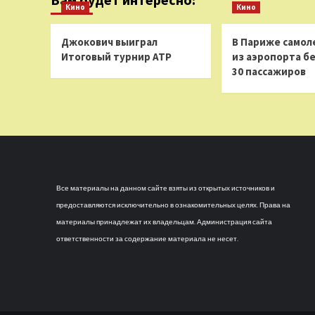
Кино
Кино
Джокович выиграл
В Париже самол
Итоговый турнир ATP
из аэропорта бе
30 пассажиров
Все материалы на данном сайте взяты из открытых источников и
предоставляются исключительно в ознакомительных целях. Права на
материалы принадлежат их владельцам. Администрация сайта
ответственности за содержание материала не несет.