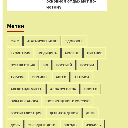
основном отдыхают по-
новому
Метки
ORLY
АГАТА МУЦЕНИЕЦЕ
ЗДОРОВЬЕ
КУЛИНАРИЯ
МЕДИЦИНА
МОСКВЕ
ПИТАНИЕ
ПУТЕШЕСТВИЯ
РФ
РОССИЕЙ
РОССИИ
ТУРИЗМ
УКРАИНЫ
АКТЕР
АКТРИСА
АЛЕКСАНДР МИТТА
АЛЛА ПУГАЧЕВА
БЛОГЕР
ВИКА ЦЫГАНОВА
ВОЗВРАЩЕНИЕ В РОССИЮ
ГОСПИТАЛИЗАЦИЯ
ДЕНЬ РОЖДЕНИЯ
ДЕТИ
ДОЧЬ
ЗВЕЗДНЫЕ ДЕТИ
ЗВЕЗДЫ
ИЗРАИЛЬ