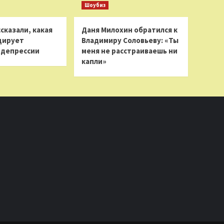
Шоубиз
сказали, какая
Даня Милохин обратился к
цирует
Владимиру Соловьеву: «Ты
 депрессии
меня не расстраиваешь ни
капли»