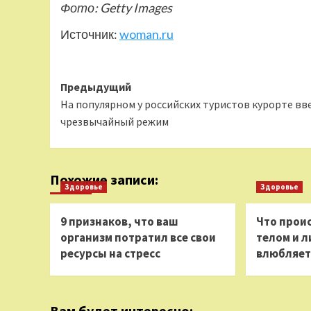
Фото: Getty Images
Источник:
woman.ru
Навигация
Предыдущий
На популярном у российских туристов курорте вв
записи
чрезвычайный режим
Похожие записи:
Здоровье
Здоровье
9 признаков, что ваш
Что прои
организм потратил все свои
телом и л
ресурсы на стресс
влюбляет
Вам будет интересно: