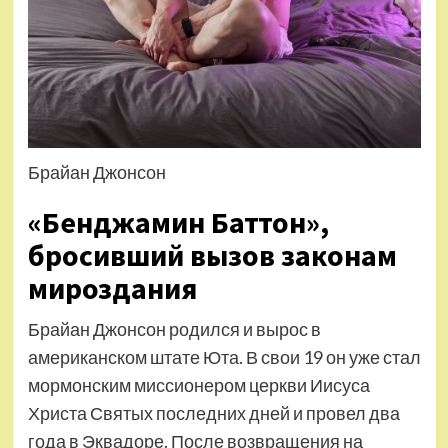
Брайан Джонсон
«Бенджамин Баттон»,
бросивший вызов законам
мироздания
Брайан Джонсон родился и вырос в
американском штате Юта. В свои 19 он уже стал
мормонским миссионером церкви Иисуса
Христа Святых последних дней и провел два
года в Эквадоре. После возвращения на