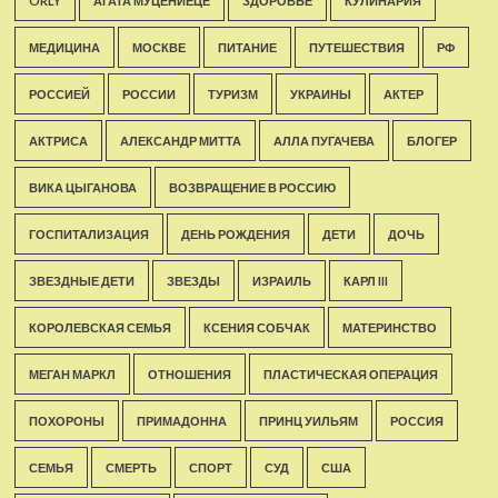
ORLY
АГАТА МУЦЕНИЕЦЕ
ЗДОРОВЬЕ
КУЛИНАРИЯ
МЕДИЦИНА
МОСКВЕ
ПИТАНИЕ
ПУТЕШЕСТВИЯ
РФ
РОССИЕЙ
РОССИИ
ТУРИЗМ
УКРАИНЫ
АКТЕР
АКТРИСА
АЛЕКСАНДР МИТТА
АЛЛА ПУГАЧЕВА
БЛОГЕР
ВИКА ЦЫГАНОВА
ВОЗВРАЩЕНИЕ В РОССИЮ
ГОСПИТАЛИЗАЦИЯ
ДЕНЬ РОЖДЕНИЯ
ДЕТИ
ДОЧЬ
ЗВЕЗДНЫЕ ДЕТИ
ЗВЕЗДЫ
ИЗРАИЛЬ
КАРЛ III
КОРОЛЕВСКАЯ СЕМЬЯ
КСЕНИЯ СОБЧАК
МАТЕРИНСТВО
МЕГАН МАРКЛ
ОТНОШЕНИЯ
ПЛАСТИЧЕСКАЯ ОПЕРАЦИЯ
ПОХОРОНЫ
ПРИМАДОННА
ПРИНЦ УИЛЬЯМ
РОССИЯ
СЕМЬЯ
СМЕРТЬ
СПОРТ
СУД
США