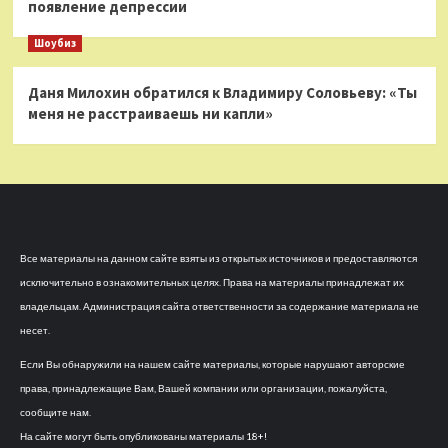
появление депрессии
Шоубиз
Даня Милохин обратился к Владимиру Соловьеву: «Ты
меня не расстраиваешь ни капли»
Все материалы на данном сайте взяты из открытых источников и предоставляются
исключительно в ознакомительных целях. Права на материалы принадлежат их
владельцам. Администрация сайта ответственности за содержание материала не
несет.
Если Вы обнаружили на нашем сайте материалы, которые нарушают авторские
права, принадлежащие Вам, Вашей компании или организации, пожалуйста,
сообщите нам.
На сайте могут быть опубликованы материалы 18+!