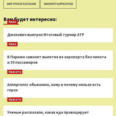
ФИГУРНОЕ КАТАНИЕ
ФИЛИПП КИРКОРОВ
Вам будет интересно:
Кино
Джокович выиграл Итоговый турнир ATP
Кино
В Париже самолет вылетел из аэропорта без пилота
и 30 пассажиров
Красота
Аллерголог объяснила, кому и почему нельзя есть
горох
Красота
Ученые рассказали, какая еда провоцирует