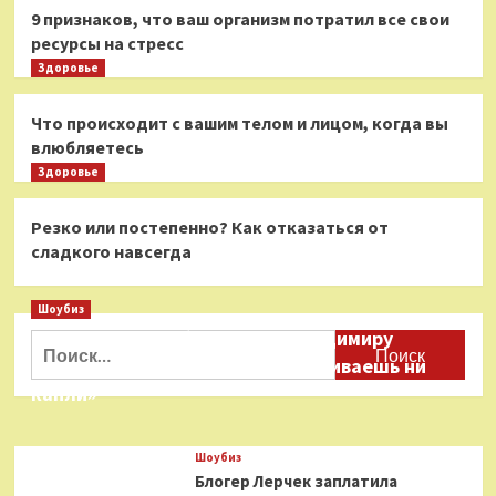
9 признаков, что ваш организм потратил все свои
ресурсы на стресс
Здоровье
Что происходит с вашим телом и лицом, когда вы
влюбляетесь
Здоровье
Резко или постепенно? Как отказаться от
сладкого навсегда
Шоубиз
Даня Милохин обратился к Владимиру
Найти:
Соловьеву: «Ты меня не расстраиваешь ни
капли»
Шоубиз
Блогер Лерчек заплатила