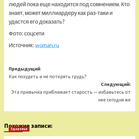
людей пока еще находится под сомнением. Кто
знает, может миллиардеру как раз-таки и
удастся его доказать?
Фото: соцсети
Источник:
woman.ru
Навигация
Предыдущий
Как похудеть и не потерять грудь?
записи
Следующий:
Эта привычка приближает старость — избавьтесь от
нее сегодня же
Похожие записи:
Здоровье