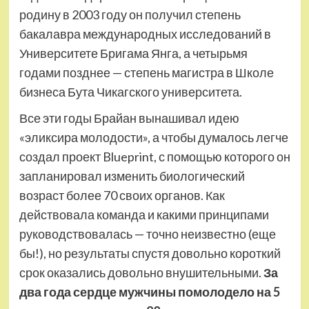
родину в 2003 году он получил степень
бакалавра международных исследований в
Университете Бригама Янга, а четырьмя
годами позднее — степень магистра в Школе
бизнеса Бута Чикагского университета.
Все эти годы Брайан вынашивал идею
«эликсира молодости», а чтобы думалось легче
создал проект Blueprint, с помощью которого он
запланировал изменить биологический
возраст более 70 своих органов. Как
действовала команда и какими принципами
руководствовалась — точно неизвестно (еще
бы!), но результаты спустя довольно короткий
срок оказались довольно внушительными.
За
два года сердце мужчины помолодело на 5