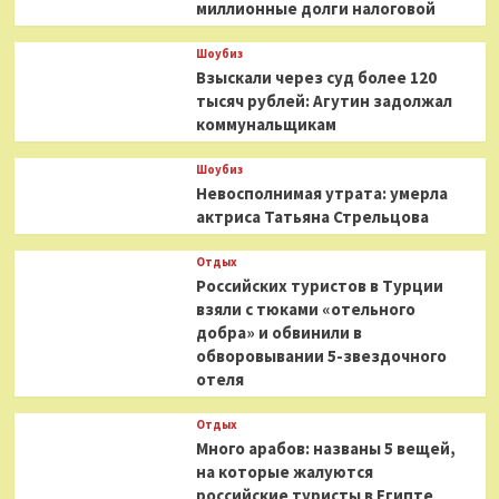
миллионные долги налоговой
Шоубиз
Взыскали через суд более 120
тысяч рублей: Агутин задолжал
коммунальщикам
Шоубиз
Невосполнимая утрата: умерла
актриса Татьяна Стрельцова
Отдых
Российских туристов в Турции
взяли с тюками «отельного
добра» и обвинили в
обворовывании 5-звездочного
отеля
Отдых
Много арабов: названы 5 вещей,
на которые жалуются
российские туристы в Египте