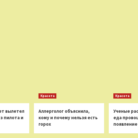
Красота
Красота
ет вылетел
Аллерголог объяснила,
Ученые рас
з пилота и
кому и почему нельзя есть
еда прово
горох
появление