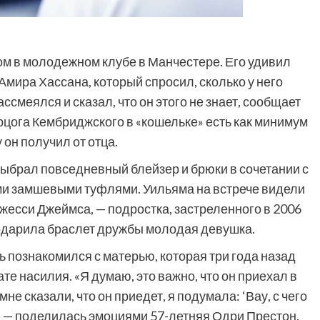
ом в молодежном клубе в Манчестере. Его удивил
мира Хассана, который спросил, сколько у него
ссмеялся и сказал, что он этого не знает, сообщает
рцога Кембриджского в «кошельке» есть как минимум
он получил от отца.
ыбрал повседневный блейзер и брюки в сочетании с
и замшевыми туфлями. Уильяма на встрече видели
есси Джеймса, — подростка, застреленного в 2006
подарила браслет дружбы молодая девушка.
ь познакомился с матерью, которая три года назад
те насилия. «Я думаю, это важно, что он приехал в
е сказали, что он приедет, я подумала: ‘Вау, с чего
», — поделилась эмоциями 57-летняя Одри Престон.