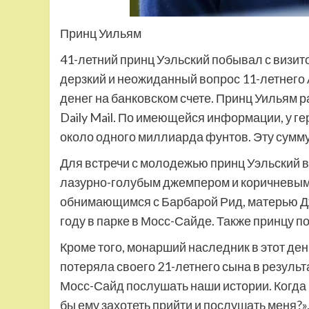
Принц Уильям
41-летний принц Уэльский побывал с визит
дерзкий и неожиданный вопрос 11-летнего А
денег на банковском счете. Принц Уильям ра
Daily Mail. По имеющейся информации, у ге
около одного миллиарда фунтов. Эту сумму 
Для встречи с молодежью принц Уэльский в
лазурно-голубым джемпером и коричневым
обнимающимся с Барбарой Рид, матерью Дж
году в парке в Мосс-Сайде. Также принцу 
Кроме того, монарший наследник в этот ден
потеряла своего 21-летнего сына в результа
Мосс-Сайд послушать наши истории. Когда мн
бы ему захотеть прийти и послушать меня?