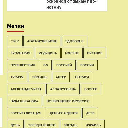
основном отдыхают по-
новому
Метки
ORLY
АГАТА МУЦЕНИЕЦЕ
ЗДОРОВЬЕ
КУЛИНАРИЯ
МЕДИЦИНА
МОСКВЕ
ПИТАНИЕ
ПУТЕШЕСТВИЯ
РФ
РОССИЕЙ
РОССИИ
ТУРИЗМ
УКРАИНЫ
АКТЕР
АКТРИСА
АЛЕКСАНДР МИТТА
АЛЛА ПУГАЧЕВА
БЛОГЕР
ВИКА ЦЫГАНОВА
ВОЗВРАЩЕНИЕ В РОССИЮ
ГОСПИТАЛИЗАЦИЯ
ДЕНЬ РОЖДЕНИЯ
ДЕТИ
ДОЧЬ
ЗВЕЗДНЫЕ ДЕТИ
ЗВЕЗДЫ
ИЗРАИЛЬ