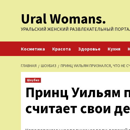
Перейти
Ural Womans.
к
содержимому
УРАЛЬСКИЙ ЖЕНСКИЙ РАЗВЛЕКАТЕЛЬНЫЙ ПОРТА
Косметика
Красота
Здоровье
Кухня
ГЛАВНАЯ
ШОУБИЗ
ПРИНЦ УИЛЬЯМ ПРИЗНАЛСЯ, ЧТО НЕ С
Шоубиз
Принц Уильям п
считает свои д