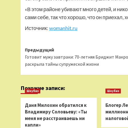
«В этом районе убивают много детей, и ник
сами себе, так что хорошо, что он приехал
Источник:
womanhit.ru
Навигация
Предыдущий
Готовит мужу завтраки: 70-летняя Бриджит Макр
записи
раскрыла тайны супружеской жизни
Похожие записи:
Шоубиз
Шоубиз
Даня Милохин обратился к
Блогер Л
Владимиру Соловьеву: «Ты
миллионн
меня не расстраиваешь ни
налогово
капли»