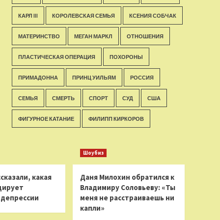
КАРЛ III
КОРОЛЕВСКАЯ СЕМЬЯ
КСЕНИЯ СОБЧАК
МАТЕРИНСТВО
МЕГАН МАРКЛ
ОТНОШЕНИЯ
ПЛАСТИЧЕСКАЯ ОПЕРАЦИЯ
ПОХОРОНЫ
ПРИМАДОННА
ПРИНЦ УИЛЬЯМ
РОССИЯ
СЕМЬЯ
СМЕРТЬ
СПОРТ
СУД
США
ФИГУРНОЕ КАТАНИЕ
ФИЛИПП КИРКОРОВ
Шоубиз
сказали, какая
Даня Милохин обратился к
цирует
Владимиру Соловьеву: «Ты
 депрессии
меня не расстраиваешь ни
капли»