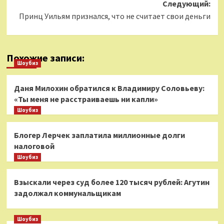
Следующий:
Принц Уильям признался, что не считает свои деньги
Похожие записи:
Шоубиз
Даня Милохин обратился к Владимиру Соловьеву:
«Ты меня не расстраиваешь ни капли»
Шоубиз
Блогер Лерчек заплатила миллионные долги
налоговой
Шоубиз
Взыскали через суд более 120 тысяч рублей: Агутин
задолжал коммунальщикам
Шоубиз