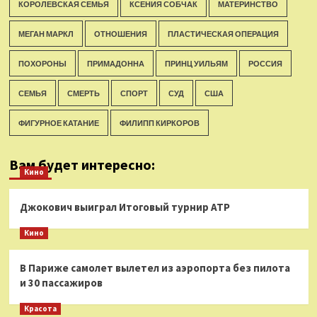
КОРОЛЕВСКАЯ СЕМЬЯ
КСЕНИЯ СОБЧАК
МАТЕРИНСТВО
МЕГАН МАРКЛ
ОТНОШЕНИЯ
ПЛАСТИЧЕСКАЯ ОПЕРАЦИЯ
ПОХОРОНЫ
ПРИМАДОННА
ПРИНЦ УИЛЬЯМ
РОССИЯ
СЕМЬЯ
СМЕРТЬ
СПОРТ
СУД
США
ФИГУРНОЕ КАТАНИЕ
ФИЛИПП КИРКОРОВ
Вам будет интересно:
Кино
Джокович выиграл Итоговый турнир ATP
Кино
В Париже самолет вылетел из аэропорта без пилота
и 30 пассажиров
Красота