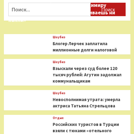
Даня Милохин обратился к Владимиру
Найти:
Соловьеву: «Ты меня не расстраиваешь ни
капли»
Шоубиз
Блогер Лерчек заплатила
миллионные долги налоговой
Шоубиз
Взыскали через суд более 120
тысяч рублей: Агутин задолжал
коммунальщикам
Шоубиз
Невосполнимая утрата: умерла
актриса Татьяна Стрельцова
Отдых
Российских туристов в Турции
взяли с тюками «отельного