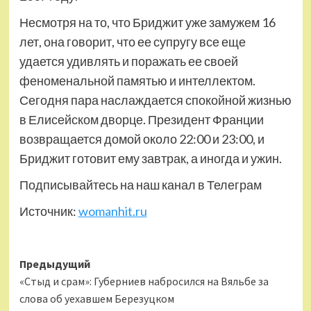
Несмотря на то, что Бриджит уже замужем 16
лет, она говорит, что ее супругу все еще
удается удивлять и поражать ее своей
феноменальной памятью и интеллектом.
Сегодня пара наслаждается спокойной жизнью
в Елисейском дворце. Президент Франции
возвращается домой около 22:00 и 23:00, и
Бриджит готовит ему завтрак, а иногда и ужин.
Подписывайтесь на наш канал в Телеграм
Источник:
womanhit.ru
Навигация
Предыдущий
«Стыд и срам»: Губерниев набросился на Вяльбе за
записи
слова об уехавшем Березуцком