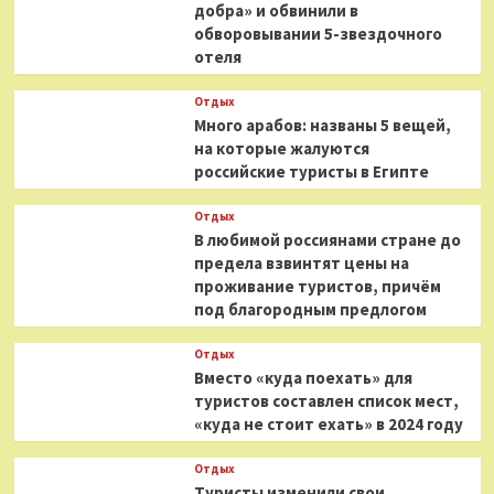
добра» и обвинили в
обворовывании 5-звездочного
отеля
Отдых
Много арабов: названы 5 вещей,
на которые жалуются
российские туристы в Египте
Отдых
В любимой россиянами стране до
предела взвинтят цены на
проживание туристов, причём
под благородным предлогом
Отдых
Вместо «куда поехать» для
туристов составлен список мест,
«куда не стоит ехать» в 2024 году
Отдых
Туристы изменили свои