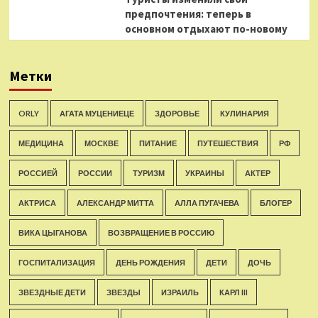
предпочтения: теперь в
основном отдыхают по-новому
Метки
ORLY
АГАТА МУЦЕНИЕЦЕ
ЗДОРОВЬЕ
КУЛИНАРИЯ
МЕДИЦИНА
МОСКВЕ
ПИТАНИЕ
ПУТЕШЕСТВИЯ
РФ
РОССИЕЙ
РОССИИ
ТУРИЗМ
УКРАИНЫ
АКТЕР
АКТРИСА
АЛЕКСАНДР МИТТА
АЛЛА ПУГАЧЕВА
БЛОГЕР
ВИКА ЦЫГАНОВА
ВОЗВРАЩЕНИЕ В РОССИЮ
ГОСПИТАЛИЗАЦИЯ
ДЕНЬ РОЖДЕНИЯ
ДЕТИ
ДОЧЬ
ЗВЕЗДНЫЕ ДЕТИ
ЗВЕЗДЫ
ИЗРАИЛЬ
КАРЛ III