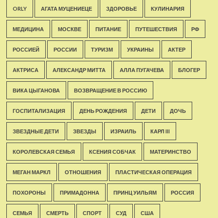
ORLY
АГАТА МУЦЕНИЕЦЕ
ЗДОРОВЬЕ
КУЛИНАРИЯ
МЕДИЦИНА
МОСКВЕ
ПИТАНИЕ
ПУТЕШЕСТВИЯ
РФ
РОССИЕЙ
РОССИИ
ТУРИЗМ
УКРАИНЫ
АКТЕР
АКТРИСА
АЛЕКСАНДР МИТТА
АЛЛА ПУГАЧЕВА
БЛОГЕР
ВИКА ЦЫГАНОВА
ВОЗВРАЩЕНИЕ В РОССИЮ
ГОСПИТАЛИЗАЦИЯ
ДЕНЬ РОЖДЕНИЯ
ДЕТИ
ДОЧЬ
ЗВЕЗДНЫЕ ДЕТИ
ЗВЕЗДЫ
ИЗРАИЛЬ
КАРЛ III
КОРОЛЕВСКАЯ СЕМЬЯ
КСЕНИЯ СОБЧАК
МАТЕРИНСТВО
МЕГАН МАРКЛ
ОТНОШЕНИЯ
ПЛАСТИЧЕСКАЯ ОПЕРАЦИЯ
ПОХОРОНЫ
ПРИМАДОННА
ПРИНЦ УИЛЬЯМ
РОССИЯ
СЕМЬЯ
СМЕРТЬ
СПОРТ
СУД
США