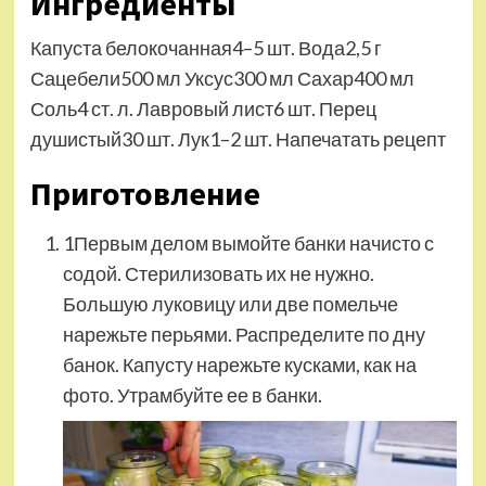
Ингредиенты
Капуста белокочанная4–5 шт. Вода2,5 г
Сацебели500 мл Уксус300 мл Сахар400 мл
Соль4 ст. л. Лавровый лист6 шт. Перец
душистый30 шт. Лук1–2 шт.
Напечатать рецепт
Приготовление
1Первым делом вымойте банки начисто с
содой. Стерилизовать их не нужно.
Большую луковицу или две помельче
нарежьте перьями. Распределите по дну
банок. Капусту нарежьте кусками, как на
фото. Утрамбуйте ее в банки.