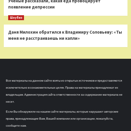
Ученые рассказали, какая еда провоцирует
появление депрессии
Шоубиз
Даня Милохин обратился к Владимиру Соловьеву: «Ты
меня не расстраиваешь ни капли»
Все материалы на данном сайте взяты из открытых источников и предоставляются
исключительно в ознакомительных целях. Права на материалы принадлежат их
владельцам. Администрация сайта ответственности за содержание материала не
несет.
Если Вы обнаружили на нашем сайте материалы, которые нарушают авторские
права, принадлежащие Вам, Вашей компании или организации, пожалуйста,
сообщите нам.