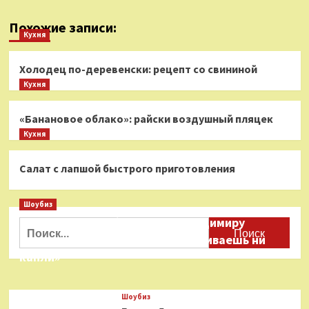
Похожие записи:
Кухня
Холодец по-деревенски: рецепт со свининой
Кухня
«Банановое облако»: райски воздушный пляцек
Кухня
Салат с лапшой быстрого приготовления
Шоубиз
Даня Милохин обратился к Владимиру
Найти:
Соловьеву: «Ты меня не расстраиваешь ни
капли»
Шоубиз