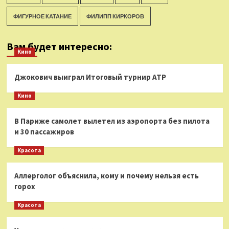
ФИГУРНОЕ КАТАНИЕ
ФИЛИПП КИРКОРОВ
Вам будет интересно:
Кино
Джокович выиграл Итоговый турнир ATP
Кино
В Париже самолет вылетел из аэропорта без пилота
и 30 пассажиров
Красота
Аллерголог объяснила, кому и почему нельзя есть
горох
Красота