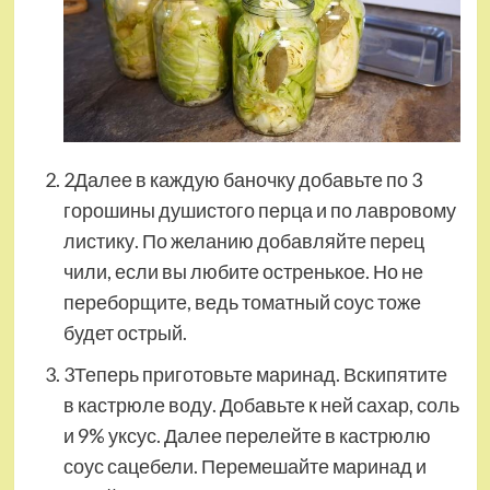
2Далее в каждую баночку добавьте по 3
горошины душистого перца и по лавровому
листику. По желанию добавляйте перец
чили, если вы любите остренькое. Но не
переборщите, ведь томатный соус тоже
будет острый.
3Теперь приготовьте маринад. Вскипятите
в кастрюле воду. Добавьте к ней сахар, соль
и 9% уксус. Далее перелейте в кастрюлю
соус сацебели. Перемешайте маринад и