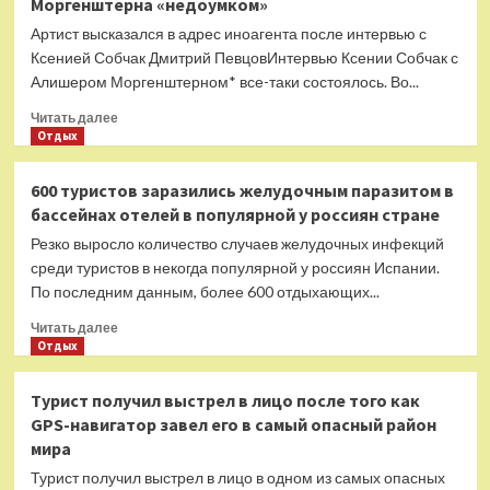
Моргенштерна «недоумком»
врать
научиться»:
Артист высказался в адрес иноагента после интервью с
Роднина
Ксенией Собчак Дмитрий ПевцовИнтервью Ксении Собчак с
жестко
Алишером Моргенштерном* все-таки состоялось. Во...
высказалась
о
Прочитать
Читать далее
допинге
больше
Отдых
Валиевой
о
«Это
600 туристов заразились желудочным паразитом в
не
бассейнах отелей в популярной у россиян стране
тот
человек»:
Резко выросло количество случаев желудочных инфекций
Певцов
среди туристов в некогда популярной у россиян Испании.
назвал
По последним данным, более 600 отдыхающих...
Моргенштерна
«недоумком»
Прочитать
Читать далее
больше
Отдых
о
600
Турист получил выстрел в лицо после того как
туристов
GPS-навигатор завел его в самый опасный район
заразились
мира
желудочным
паразитом
Турист получил выстрел в лицо в одном из самых опасных