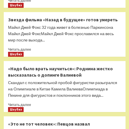
Читать далее
больше
Шоубиз
о
Адвент-
Звезда фильма «Назад в будущее» готов умереть
календарь
Майкл Джей Фокс 32 года живет в болезнью Паркинсона
к
Хэллоуину
Майкл Джей ФоксМайкл Джей Фокс прославился на весь
Orly
мир после выхода...
Kelli’s
Прочитать
Haunted
Читать далее
больше
Шоубиз
House
о
Advent
Звезда
Calendar
«Надо было врать научиться»: Роднина жестко
фильма
высказалась о допинге Валиевой
«Назад
в
Скандал с положительной пробой фигуристки разыгрался
будущее»
на Олимпиале в Китае Камила ВалиеваОлимпиада в
готов
Пекине для фигуристов и поклонников этого вида...
умереть
Прочитать
Читать далее
больше
Шоубиз
о
«Надо
«Это не тот человек»: Певцов назвал
было