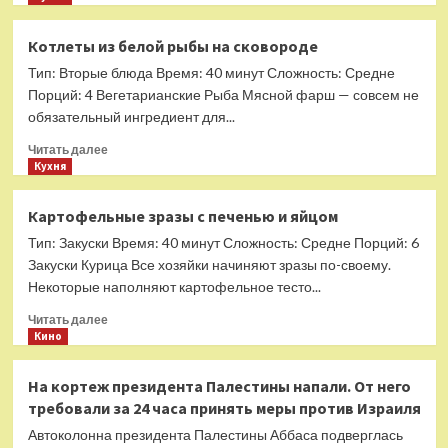
о
«гребаное»
Овсяные
среднее
Котлеты из белой рыбы на сковороде
кексы
сиденье
Тип: Вторые блюда Время: 40 минут Сложность: Средне
без
муки
Порций: 4 Вегетарианские Рыба Мясной фарш — совсем не
и
обязательный ингредиент для...
яиц
Прочитать
Читать далее
больше
Кухня
о
Котлеты
Картофельные зразы с печенью и яйцом
из
Тип: Закуски Время: 40 минут Сложность: Средне Порций: 6
белой
рыбы
Закуски Курица Все хозяйки начиняют зразы по-своему.
на
Некоторые наполняют картофельное тесто...
сковороде
Прочитать
Читать далее
больше
Кино
о
Картофельные
На кортеж президента Палестины напали. От него
зразы
требовали за 24 часа принять меры против Израиля
с
печенью
Автоколонна президента Палестины Аббаса подверглась