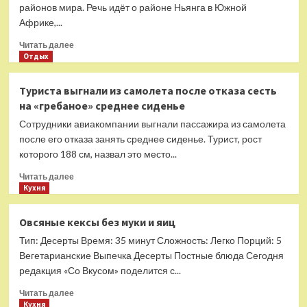
в
районов мира. Речь идёт о районе Ньянга в Южной
бассейнах
Африке,...
отелей
в
Прочитать
Читать далее
популярной
больше
Отдых
у
о
россиян
Турист
Туриста выгнали из самолета после отказа сесть
стране
получил
на «гребаное» среднее сиденье
выстрел
в
Сотрудники авиакомпании выгнали пассажира из самолета
лицо
после его отказа занять среднее сиденье. Турист, рост
после
которого 188 см, назвал это место...
того
как
Прочитать
Читать далее
GPS-
больше
Кухня
навигатор
о
завел
Туриста
Овсяные кексы без муки и яиц
его
выгнали
в
Тип: Десерты Время: 35 минут Сложность: Легко Порций: 5
из
самый
самолета
Вегетарианские Выпечка Десерты Постные блюда Сегодня
опасный
после
редакция «Со Вкусом» поделится с...
район
отказа
мира
Прочитать
сесть
Читать далее
больше
Кухня
на