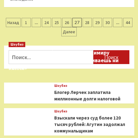
больше
о
В
Пагинация
Москве
Назад
1
…
24
25
26
27
28
29
30
…
44
убили
записей
Далее
17-
летнего
Шоубиз
сына
режиссера
Даня Милохин обратился к Владимиру
Найти:
Абрамовой
Соловьеву: «Ты меня не расстраиваешь ни
капли»
Шоубиз
Блогер Лерчек заплатила
миллионные долги налоговой
Шоубиз
Взыскали через суд более 120
тысяч рублей: Агутин задолжал
коммунальщикам