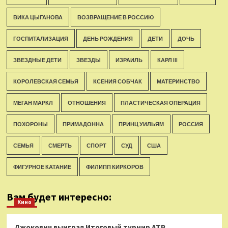
ВИКА ЦЫГАНОВА
ВОЗВРАЩЕНИЕ В РОССИЮ
ГОСПИТАЛИЗАЦИЯ
ДЕНЬ РОЖДЕНИЯ
ДЕТИ
ДОЧЬ
ЗВЕЗДНЫЕ ДЕТИ
ЗВЕЗДЫ
ИЗРАИЛЬ
КАРЛ III
КОРОЛЕВСКАЯ СЕМЬЯ
КСЕНИЯ СОБЧАК
МАТЕРИНСТВО
МЕГАН МАРКЛ
ОТНОШЕНИЯ
ПЛАСТИЧЕСКАЯ ОПЕРАЦИЯ
ПОХОРОНЫ
ПРИМАДОННА
ПРИНЦ УИЛЬЯМ
РОССИЯ
СЕМЬЯ
СМЕРТЬ
СПОРТ
СУД
США
ФИГУРНОЕ КАТАНИЕ
ФИЛИПП КИРКОРОВ
Вам будет интересно:
Кино
Джокович выиграл Итоговый турнир ATP