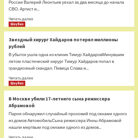
Halloween
России Валерий Леонтьев уехал за два месяца до начала
2023
СВО. Артист и...
Collection
Прочитать
Читать далее
больше
Шоубиз
о
Валерий
Звездный хирург Хайдаров потерял миллионы
Леонтьев
рублей
не
вернется
В убыток ушла одна из клиник Тимур ХайдаровМинувшим
в
летом пластический хирург Тимур Хайдаров попал в
Россию
грандиозный скандал. Певица Слава и...
Прочитать
Читать далее
больше
Шоубиз
о
Звездный
В Москве убили 17-летнего сына режиссера
хирург
Абрамовой
Хайдаров
потерял
Парня обнаружил случайный прохожий под окнами одного
миллионы
из домов АвтомобильСына режиссера Инны Абрамовой
рублей
нашли мертвым под окнами одного из домов...
Прочитать
Читать далее