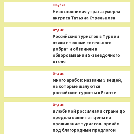
Шоубиз
Невосполнимая утрата: умерла
актриса Татьяна Стрельцова
Отдых
Российских туристов в Турции
взяли с тюками «отельного
добра» и обвинили в
обворовывании 5-звездочного
отеля
Отдых
Много арабов: названы 5 вещей,
на которые жалуются
российские туристы в Египте
Отдых
В любимой россиянами стране до
предела взвинтят цены на
проживание туристов, причём
под благородным предлогом