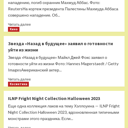
и
нападению, погиб охранник Махмуд Аббас. Фото:
яйцом
ReutersНа кортеж президента Палестины Махмуда Аббаса
совершено нападение. Об...
Прочитать
Читать далее
больше
Кино
о
На
Звезда «Назад в будущее» заявил о готовности
кортеж
уйти из жизни
президента
Палестины
Звезда «Назад в будущее» Майкл Джей Фокс заявил о
напали.
готовности уйти из жизни Фото: Hannes Magerstaedt / Getty
От
ImagesАмериканский актер...
него
требовали
Прочитать
Читать далее
за
больше
Косметика
24
о
часа
Звезда
ILNP Fright Night Collection Halloween 2023
принять
«Назад
меры
Еще одна коллекция лаков на тему Хэллоуина — ILNP Fright
в
против
будущее»
Night Collection Halloween 2023, вдохновленная типичными
Израиля
заявил
монстрами этого праздника. Если...
о
Прочитать
готовности
Читать далее