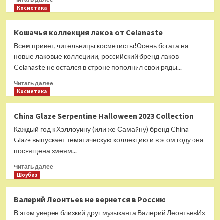
больше
Косметика
уйти
о
из
ILNP
жизни
Кошачья коллекция лаков от Celanaste
Fright
Всем привет, чительницы косметисты!Осень богата на
Night
Collection
новые лаковые коллециии, российский бренд лаков
Halloween
Celanaste не остался в строне пополнил свои ряды...
2023
Прочитать
Читать далее
больше
Косметика
о
Кошачья
China Glaze Serpentine Halloween 2023 Collection
коллекция
Каждый год к Хэллоуину (или же Самайну) бренд China
лаков
от
Glaze выпускает тематическую коллекцию и в этом году она
Celanaste
посвящена змеям...
Прочитать
Читать далее
больше
Шоубиз
о
China
Валерий Леонтьев не вернется в Россию
Glaze
В этом уверен близкий друг музыканта Валерий ЛеонтьевИз
Serpentine