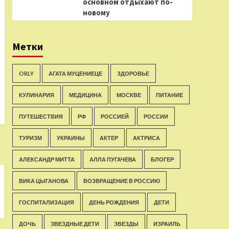
основном отдыхают по-
новому
Метки
ORLY
АГАТА МУЦЕНИЕЦЕ
ЗДОРОВЬЕ
КУЛИНАРИЯ
МЕДИЦИНА
МОСКВЕ
ПИТАНИЕ
ПУТЕШЕСТВИЯ
РФ
РОССИЕЙ
РОССИИ
ТУРИЗМ
УКРАИНЫ
АКТЕР
АКТРИСА
АЛЕКСАНДР МИТТА
АЛЛА ПУГАЧЕВА
БЛОГЕР
ВИКА ЦЫГАНОВА
ВОЗВРАЩЕНИЕ В РОССИЮ
ГОСПИТАЛИЗАЦИЯ
ДЕНЬ РОЖДЕНИЯ
ДЕТИ
ДОЧЬ
ЗВЕЗДНЫЕ ДЕТИ
ЗВЕЗДЫ
ИЗРАИЛЬ