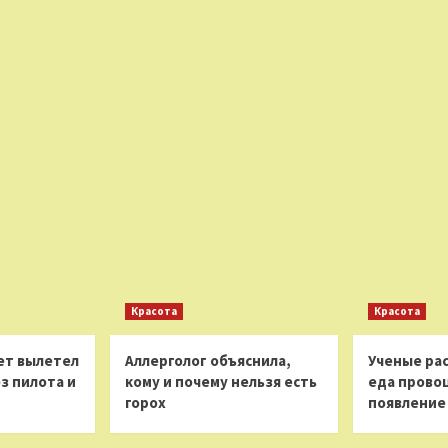
Красота
Красота
ет вылетел
Аллерголог объяснила,
Ученые рас
з пилота и
кому и почему нельзя есть
еда прово
горох
появление