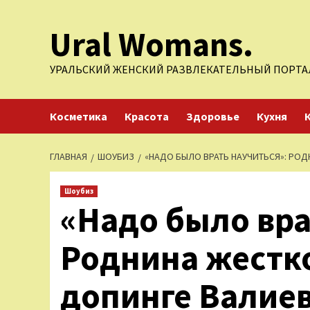
Перейти
Ural Womans.
к
содержимому
УРАЛЬСКИЙ ЖЕНСКИЙ РАЗВЛЕКАТЕЛЬНЫЙ ПОРТА
Косметика
Красота
Здоровье
Кухня
ГЛАВНАЯ
ШОУБИЗ
«НАДО БЫЛО ВРАТЬ НАУЧИТЬСЯ»: РО
Шоубиз
«Надо было вра
Роднина жестко
допинге Валие