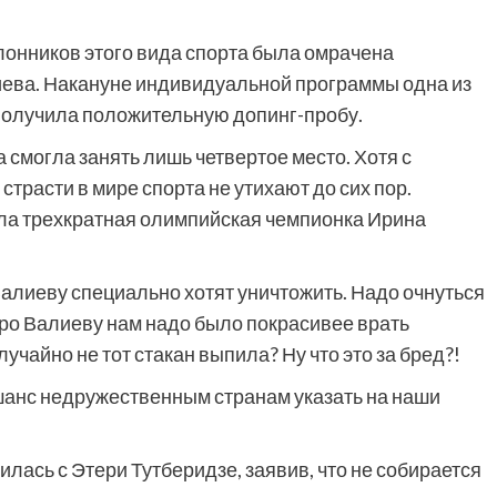
лонников этого вида спорта была омрачена
иева. Накануне индивидуальной программы одна из
получила положительную допинг-пробу.
 смогла занять лишь четвертое место. Хотя с
страсти в мире спорта не утихают до сих пор.
ала трехкратная олимпийская чемпионка Ирина
Валиеву специально хотят уничтожить. Надо очнуться
 Про Валиеву нам надо было покрасивее врать
случайно не тот стакан выпила? Ну что это за бред?!
шанс недружественным странам указать на наши
лась с Этери Тутберидзе, заявив, что не собирается