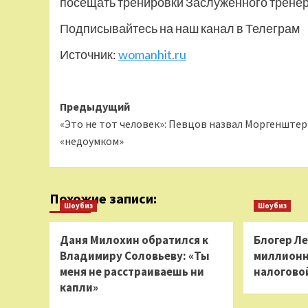
посещать тренировки Заслуженного тренер
Подписывайтесь на наш канал в Телеграм
Источник:
womanhit.ru
Навигация
Предыдущий
«Это не тот человек»: Певцов назвал Моргенште
записи
«недоумком»
Похожие записи:
Шоубиз
Шоубиз
Даня Милохин обратился к
Блогер Л
Владимиру Соловьеву: «Ты
миллионн
меня не расстраиваешь ни
налогово
капли»