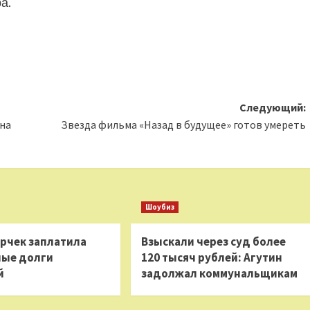
а.
Следующий:
рна
Звезда фильма «Назад в будущее» готов умереть
Шоубиз
ерчек заплатила
Взыскали через суд более
ые долги
120 тысяч рублей: Агутин
й
задолжал коммунальщикам