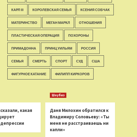
КАРЛ III
КОРОЛЕВСКАЯ СЕМЬЯ
КСЕНИЯ СОБЧАК
МАТЕРИНСТВО
МЕГАН МАРКЛ
ОТНОШЕНИЯ
ПЛАСТИЧЕСКАЯ ОПЕРАЦИЯ
ПОХОРОНЫ
ПРИМАДОННА
ПРИНЦ УИЛЬЯМ
РОССИЯ
СЕМЬЯ
СМЕРТЬ
СПОРТ
СУД
США
ФИГУРНОЕ КАТАНИЕ
ФИЛИПП КИРКОРОВ
Шоубиз
сказали, какая
Даня Милохин обратился к
цирует
Владимиру Соловьеву: «Ты
 депрессии
меня не расстраиваешь ни
капли»