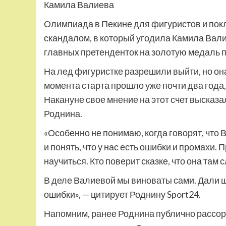
Камила Валиева
Олимпиада в Пекине для фигуристов и пок
скандалом, в который угодила Камила Вал
главных претенденток на золотую медаль 
На лед фигуристке разрешили выйти, но она
момента старта прошло уже почти два года, 
Накануне свое мнение на этот счет высказ
Роднина.
«Особенно не понимаю, когда говорят, что 
и понять, что у нас есть ошибки и промахи.
научиться. Кто поверит сказке, что она там 
В деле Валиевой мы виноваты сами. Дали 
ошибки», — цитирует Роднину Sport24.
Напомним, ранее Роднина публично рассори