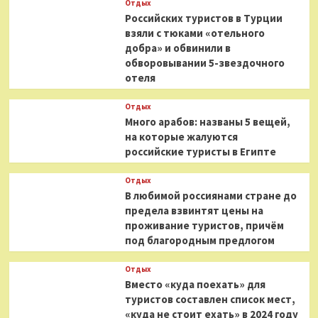
Отдых
Российских туристов в Турции
взяли с тюками «отельного
добра» и обвинили в
обворовывании 5-звездочного
отеля
Отдых
Много арабов: названы 5 вещей,
на которые жалуются
российские туристы в Египте
Отдых
В любимой россиянами стране до
предела взвинтят цены на
проживание туристов, причём
под благородным предлогом
Отдых
Вместо «куда поехать» для
туристов составлен список мест,
«куда не стоит ехать» в 2024 году