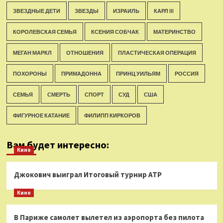
ЗВЕЗДНЫЕ ДЕТИ
ЗВЕЗДЫ
ИЗРАИЛЬ
КАРЛ III
КОРОЛЕВСКАЯ СЕМЬЯ
КСЕНИЯ СОБЧАК
МАТЕРИНСТВО
МЕГАН МАРКЛ
ОТНОШЕНИЯ
ПЛАСТИЧЕСКАЯ ОПЕРАЦИЯ
ПОХОРОНЫ
ПРИМАДОННА
ПРИНЦ УИЛЬЯМ
РОССИЯ
СЕМЬЯ
СМЕРТЬ
СПОРТ
СУД
США
ФИГУРНОЕ КАТАНИЕ
ФИЛИПП КИРКОРОВ
Вам будет интересно:
Кино
Джокович выиграл Итоговый турнир ATP
Кино
В Париже самолет вылетел из аэропорта без пилота