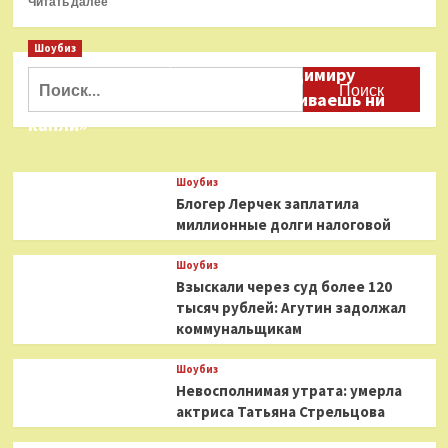
Читать далее
больше
о
Шоубиз
«Самый
Даня Милохин обратился к Владимиру
страшный
Найти:
день
Соловьеву: «Ты меня не расстраиваешь ни
в
капли»
моей
жизни»:
Мама
Шоубиз
Вали
Блогер Лерчек заплатила
Карнавал
миллионные долги налоговой
перенесла
инсульт
Шоубиз
Взыскали через суд более 120
тысяч рублей: Агутин задолжал
коммунальщикам
Шоубиз
Невосполнимая утрата: умерла
актриса Татьяна Стрельцова