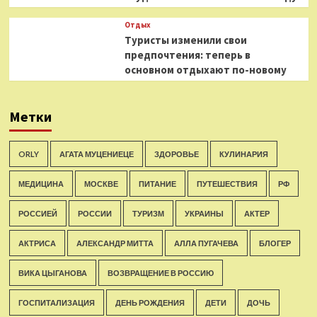
Отдых
Туристы изменили свои
предпочтения: теперь в
основном отдыхают по-новому
Метки
ORLY
АГАТА МУЦЕНИЕЦЕ
ЗДОРОВЬЕ
КУЛИНАРИЯ
МЕДИЦИНА
МОСКВЕ
ПИТАНИЕ
ПУТЕШЕСТВИЯ
РФ
РОССИЕЙ
РОССИИ
ТУРИЗМ
УКРАИНЫ
АКТЕР
АКТРИСА
АЛЕКСАНДР МИТТА
АЛЛА ПУГАЧЕВА
БЛОГЕР
ВИКА ЦЫГАНОВА
ВОЗВРАЩЕНИЕ В РОССИЮ
ГОСПИТАЛИЗАЦИЯ
ДЕНЬ РОЖДЕНИЯ
ДЕТИ
ДОЧЬ