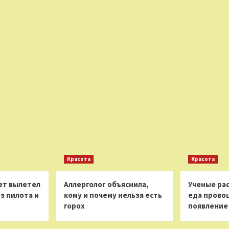
Красота
Красота
ет вылетел
Аллерголог объяснила,
Ученые рас
з пилота и
кому и почему нельзя есть
еда прово
горох
появление