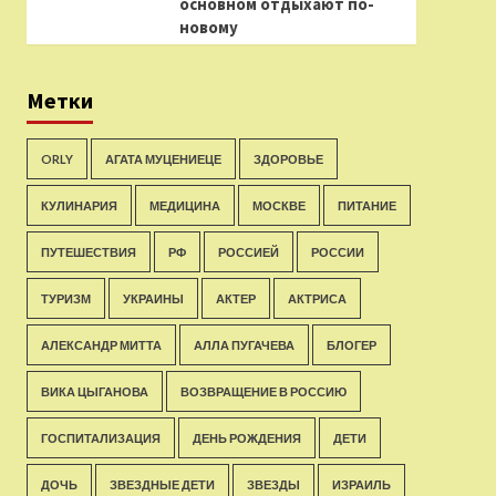
основном отдыхают по-
новому
Метки
ORLY
АГАТА МУЦЕНИЕЦЕ
ЗДОРОВЬЕ
КУЛИНАРИЯ
МЕДИЦИНА
МОСКВЕ
ПИТАНИЕ
ПУТЕШЕСТВИЯ
РФ
РОССИЕЙ
РОССИИ
ТУРИЗМ
УКРАИНЫ
АКТЕР
АКТРИСА
АЛЕКСАНДР МИТТА
АЛЛА ПУГАЧЕВА
БЛОГЕР
ВИКА ЦЫГАНОВА
ВОЗВРАЩЕНИЕ В РОССИЮ
ГОСПИТАЛИЗАЦИЯ
ДЕНЬ РОЖДЕНИЯ
ДЕТИ
ДОЧЬ
ЗВЕЗДНЫЕ ДЕТИ
ЗВЕЗДЫ
ИЗРАИЛЬ