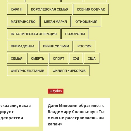
КАРЛ III
КОРОЛЕВСКАЯ СЕМЬЯ
КСЕНИЯ СОБЧАК
МАТЕРИНСТВО
МЕГАН МАРКЛ
ОТНОШЕНИЯ
ПЛАСТИЧЕСКАЯ ОПЕРАЦИЯ
ПОХОРОНЫ
ПРИМАДОННА
ПРИНЦ УИЛЬЯМ
РОССИЯ
СЕМЬЯ
СМЕРТЬ
СПОРТ
СУД
США
ФИГУРНОЕ КАТАНИЕ
ФИЛИПП КИРКОРОВ
Шоубиз
сказали, какая
Даня Милохин обратился к
цирует
Владимиру Соловьеву: «Ты
 депрессии
меня не расстраиваешь ни
капли»