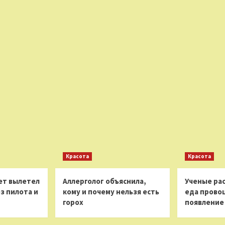
Красота
Красота
ет вылетел
Аллерголог объяснила,
Ученые рас
з пилота и
кому и почему нельзя есть
еда прово
горох
появление