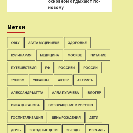
основном отдыхают по-
новому
Метки
ORLY
АГАТА МУЦЕНИЕЦЕ
ЗДОРОВЬЕ
КУЛИНАРИЯ
МЕДИЦИНА
МОСКВЕ
ПИТАНИЕ
ПУТЕШЕСТВИЯ
РФ
РОССИЕЙ
РОССИИ
ТУРИЗМ
УКРАИНЫ
АКТЕР
АКТРИСА
АЛЕКСАНДР МИТТА
АЛЛА ПУГАЧЕВА
БЛОГЕР
ВИКА ЦЫГАНОВА
ВОЗВРАЩЕНИЕ В РОССИЮ
ГОСПИТАЛИЗАЦИЯ
ДЕНЬ РОЖДЕНИЯ
ДЕТИ
ДОЧЬ
ЗВЕЗДНЫЕ ДЕТИ
ЗВЕЗДЫ
ИЗРАИЛЬ