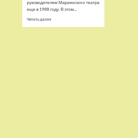
руководителем Мариинского театра
еще в 1988 году. В этом...
Прочитать
Читать далее
больше
о
Валерий
Гергиев
возглавит
Большой
театр