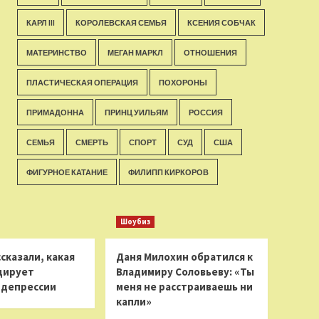
КАРЛ III
КОРОЛЕВСКАЯ СЕМЬЯ
КСЕНИЯ СОБЧАК
МАТЕРИНСТВО
МЕГАН МАРКЛ
ОТНОШЕНИЯ
ПЛАСТИЧЕСКАЯ ОПЕРАЦИЯ
ПОХОРОНЫ
ПРИМАДОННА
ПРИНЦ УИЛЬЯМ
РОССИЯ
СЕМЬЯ
СМЕРТЬ
СПОРТ
СУД
США
ФИГУРНОЕ КАТАНИЕ
ФИЛИПП КИРКОРОВ
Шоубиз
сказали, какая
Даня Милохин обратился к
цирует
Владимиру Соловьеву: «Ты
 депрессии
меня не расстраиваешь ни
капли»