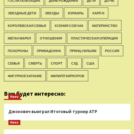
ГОСПИТАЛИЗАЦИЯ
ДЕНЬ РОЖДЕНИЯ
ДЕТИ
ДОЧЬ
ЗВЕЗДНЫЕ ДЕТИ
ЗВЕЗДЫ
ИЗРАИЛЬ
КАРЛ III
КОРОЛЕВСКАЯ СЕМЬЯ
КСЕНИЯ СОБЧАК
МАТЕРИНСТВО
МЕГАН МАРКЛ
ОТНОШЕНИЯ
ПЛАСТИЧЕСКАЯ ОПЕРАЦИЯ
ПОХОРОНЫ
ПРИМАДОННА
ПРИНЦ УИЛЬЯМ
РОССИЯ
СЕМЬЯ
СМЕРТЬ
СПОРТ
СУД
США
ФИГУРНОЕ КАТАНИЕ
ФИЛИПП КИРКОРОВ
Вам будет интересно:
Кино
Джокович выиграл Итоговый турнир ATP
Кино