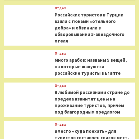
Отдых
Российских туристов в Турции
взяли с тюками «отельного
добра» и обвинили в
обворовывании 5-звездочного
отеля
Отдых
Много арабов: названы 5 вещей,
на которые жалуются
российские туристы в Египте
Отдых
В любимой россиянами стране до
предела взвинтят цены на
проживание туристов, причём
под благородным предлогом
Отдых
Вместо «куда поехать» для
туристов составлен список мест,