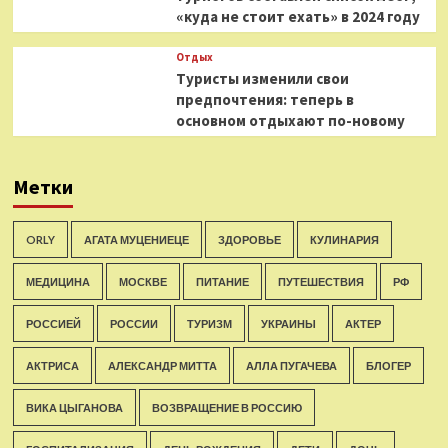
«куда не стоит ехать» в 2024 году
Отдых
Туристы изменили свои
предпочтения: теперь в
основном отдыхают по-новому
Метки
ORLY
АГАТА МУЦЕНИЕЦЕ
ЗДОРОВЬЕ
КУЛИНАРИЯ
МЕДИЦИНА
МОСКВЕ
ПИТАНИЕ
ПУТЕШЕСТВИЯ
РФ
РОССИЕЙ
РОССИИ
ТУРИЗМ
УКРАИНЫ
АКТЕР
АКТРИСА
АЛЕКСАНДР МИТТА
АЛЛА ПУГАЧЕВА
БЛОГЕР
ВИКА ЦЫГАНОВА
ВОЗВРАЩЕНИЕ В РОССИЮ