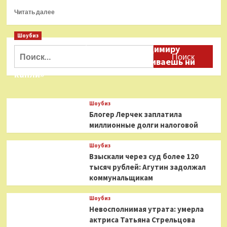
Прочитать
Читать далее
больше
о
Шоубиз
«Будьте
Даня Милохин обратился к Владимиру
вы
Найти:
прокляты»:
Соловьеву: «Ты меня не расстраиваешь ни
Гузеева
капли»
пожаловалась
на
незнакомцев,
Шоубиз
присылающих
Блогер Лерчек заплатила
нюдсы
миллионные долги налоговой
Шоубиз
Взыскали через суд более 120
тысяч рублей: Агутин задолжал
коммунальщикам
Шоубиз
Невосполнимая утрата: умерла
актриса Татьяна Стрельцова