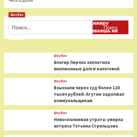
Читать далее
больше
о
Шоубиз
«Спасибо,
Даня Милохин обратился к Владимиру
не
Найти:
комментирую»:
Соловьеву: «Ты меня не расстраиваешь ни
профессора
капли»
уволили
из
МГИМО
Шоубиз
после
Блогер Лерчек заплатила
лекции
миллионные долги налоговой
Урганта
Шоубиз
Взыскали через суд более 120
тысяч рублей: Агутин задолжал
коммунальщикам
Шоубиз
Невосполнимая утрата: умерла
актриса Татьяна Стрельцова