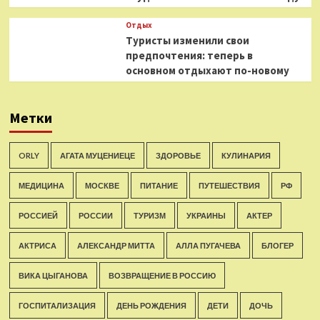
Отдых
Туристы изменили свои
предпочтения: теперь в
основном отдыхают по-новому
Метки
ORLY
АГАТА МУЦЕНИЕЦЕ
ЗДОРОВЬЕ
КУЛИНАРИЯ
МЕДИЦИНА
МОСКВЕ
ПИТАНИЕ
ПУТЕШЕСТВИЯ
РФ
РОССИЕЙ
РОССИИ
ТУРИЗМ
УКРАИНЫ
АКТЕР
АКТРИСА
АЛЕКСАНДР МИТТА
АЛЛА ПУГАЧЕВА
БЛОГЕР
ВИКА ЦЫГАНОВА
ВОЗВРАЩЕНИЕ В РОССИЮ
ГОСПИТАЛИЗАЦИЯ
ДЕНЬ РОЖДЕНИЯ
ДЕТИ
ДОЧЬ