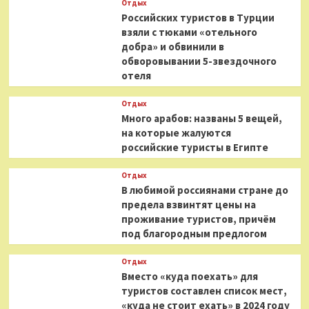
Отдых
Российских туристов в Турции
взяли с тюками «отельного
добра» и обвинили в
обворовывании 5-звездочного
отеля
Отдых
Много арабов: названы 5 вещей,
на которые жалуются
российские туристы в Египте
Отдых
В любимой россиянами стране до
предела взвинтят цены на
проживание туристов, причём
под благородным предлогом
Отдых
Вместо «куда поехать» для
туристов составлен список мест,
«куда не стоит ехать» в 2024 году