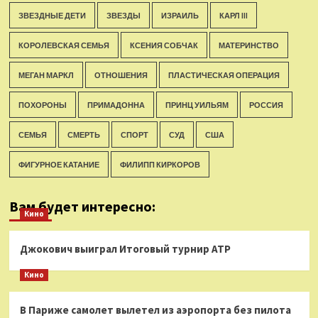
ЗВЕЗДНЫЕ ДЕТИ
ЗВЕЗДЫ
ИЗРАИЛЬ
КАРЛ III
КОРОЛЕВСКАЯ СЕМЬЯ
КСЕНИЯ СОБЧАК
МАТЕРИНСТВО
МЕГАН МАРКЛ
ОТНОШЕНИЯ
ПЛАСТИЧЕСКАЯ ОПЕРАЦИЯ
ПОХОРОНЫ
ПРИМАДОННА
ПРИНЦ УИЛЬЯМ
РОССИЯ
СЕМЬЯ
СМЕРТЬ
СПОРТ
СУД
США
ФИГУРНОЕ КАТАНИЕ
ФИЛИПП КИРКОРОВ
Вам будет интересно:
Кино
Джокович выиграл Итоговый турнир ATP
Кино
В Париже самолет вылетел из аэропорта без пилота