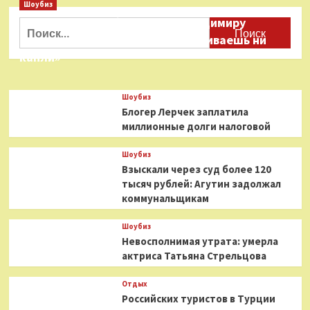
Шоубиз
против
Украине
Даня Милохин обратился к Владимиру
России.
предрекли
Найти:
О
дыру
Соловьеву: «Ты меня не расстраиваешь ни
чем
в
капли»
пытаются
бюджете
договориться
в
две
29
Шоубиз
страны?
миллиардов
Блогер Лерчек заплатила
долларов
миллионные долги налоговой
без
поддержки
Запада
Шоубиз
Взыскали через суд более 120
тысяч рублей: Агутин задолжал
коммунальщикам
Шоубиз
Невосполнимая утрата: умерла
актриса Татьяна Стрельцова
Отдых
Российских туристов в Турции