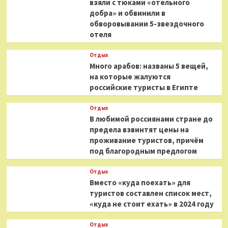
взяли с тюками «отельного
добра» и обвинили в
обворовывании 5-звездочного
отеля
Отдых
Много арабов: названы 5 вещей,
на которые жалуются
российские туристы в Египте
Отдых
В любимой россиянами стране до
предела взвинтят цены на
проживание туристов, причём
под благородным предлогом
Отдых
Вместо «куда поехать» для
туристов составлен список мест,
«куда не стоит ехать» в 2024 году
Отдых