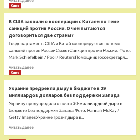
Читать далее
больше
Кино
о
Путин
В США заявили о кооперации с Китаем по теме
высказался
санкций против России. О чем пытаются
о
договориться две страны?
перечисляющих
свои
Госдепартамент: США и Китай кооперируются по теме
гонорары
санкций против РоссииСюжетСанкции против России: Фото:
противнику
Mark Schiefelbein / Pool / ReutersПомощник госсекретаря...
актерах
Прочитать
Читать далее
больше
Кино
о
В
Украине предрекли дыру в бюджете в 29
США
миллиардов долларов без поддержки Запада
заявили
о
Украину предупредили о почти 30-миллиардной дыре в
кооперации
бюджете без поддержки Запада Фото: Hannah McKay /
с
Getty ImagesУкраине грозит дыра в...
Китаем
по
Прочитать
Читать далее
теме
больше
санкций
о