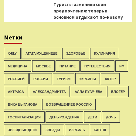
Туристы изменили свои
предпочтения: теперь в
основном отдыхают по-новому
Метки
ORLY
АГАТА МУЦЕНИЕЦЕ
ЗДОРОВЬЕ
КУЛИНАРИЯ
МЕДИЦИНА
МОСКВЕ
ПИТАНИЕ
ПУТЕШЕСТВИЯ
РФ
РОССИЕЙ
РОССИИ
ТУРИЗМ
УКРАИНЫ
АКТЕР
АКТРИСА
АЛЕКСАНДР МИТТА
АЛЛА ПУГАЧЕВА
БЛОГЕР
ВИКА ЦЫГАНОВА
ВОЗВРАЩЕНИЕ В РОССИЮ
ГОСПИТАЛИЗАЦИЯ
ДЕНЬ РОЖДЕНИЯ
ДЕТИ
ДОЧЬ
ЗВЕЗДНЫЕ ДЕТИ
ЗВЕЗДЫ
ИЗРАИЛЬ
КАРЛ III