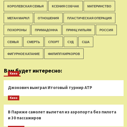
КОРОЛЕВСКАЯ СЕМЬЯ
КСЕНИЯ СОБЧАК
МАТЕРИНСТВО
МЕГАН МАРКЛ
ОТНОШЕНИЯ
ПЛАСТИЧЕСКАЯ ОПЕРАЦИЯ
ПОХОРОНЫ
ПРИМАДОННА
ПРИНЦ УИЛЬЯМ
РОССИЯ
СЕМЬЯ
СМЕРТЬ
СПОРТ
СУД
США
ФИГУРНОЕ КАТАНИЕ
ФИЛИПП КИРКОРОВ
Вам будет интересно:
Кино
Джокович выиграл Итоговый турнир ATP
Кино
В Париже самолет вылетел из аэропорта без пилота
и 30 пассажиров