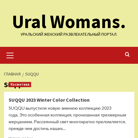
Перейти
Ural Womans.
к
содержимому
УРАЛЬСКИЙ ЖЕНСКИЙ РАЗВЛЕКАТЕЛЬНЫЙ ПОРТАЛ.
Основное
меню
ГЛАВНАЯ
SUQQU
Suqqu
Косметика
SUQQU 2023 Winter Color Collection
SUQQU выпустили новую зимнюю коллекцию 2023
года. Это особенная коллекция, пронизанная трехмерным
мерцанием. Рассеянный свет многократно преломляется,
прежде чем достичь наших...
Прочитать