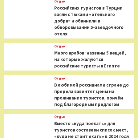
Отдых
Российских туристов в Турции
взяли с тюками «отельного
добра» и обвинили в
обворовывании 5-звездочного
отеля
Отдых
Много арабов: названы 5 вещей,
на которые жалуются
российские туристы в Египте
Отдых
В любимой россиянами стране до
предела взвинтят цены на
проживание туристов, причём
под благородным предлогом
Отдых
Вместо «куда поехать» для
туристов составлен список мест,
«куда не стоит ехать» в 2024 году