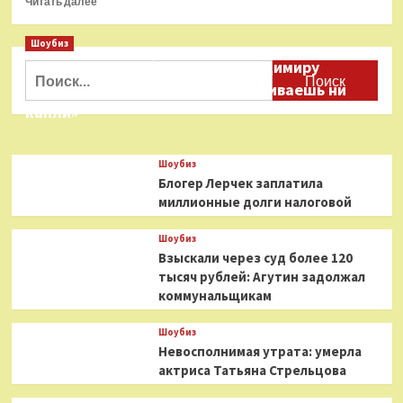
Читать далее
больше
о
Шоубиз
SUQQU
Даня Милохин обратился к Владимиру
2023
Найти:
Winter
Соловьеву: «Ты меня не расстраиваешь ни
Color
капли»
Collection
Шоубиз
Блогер Лерчек заплатила
миллионные долги налоговой
Шоубиз
Взыскали через суд более 120
тысяч рублей: Агутин задолжал
коммунальщикам
Шоубиз
Невосполнимая утрата: умерла
актриса Татьяна Стрельцова