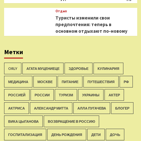
Отдых
Туристы изменили свои
предпочтения: теперь в
основном отдыхают по-новому
Метки
ORLY
АГАТА МУЦЕНИЕЦЕ
ЗДОРОВЬЕ
КУЛИНАРИЯ
МЕДИЦИНА
МОСКВЕ
ПИТАНИЕ
ПУТЕШЕСТВИЯ
РФ
РОССИЕЙ
РОССИИ
ТУРИЗМ
УКРАИНЫ
АКТЕР
АКТРИСА
АЛЕКСАНДР МИТТА
АЛЛА ПУГАЧЕВА
БЛОГЕР
ВИКА ЦЫГАНОВА
ВОЗВРАЩЕНИЕ В РОССИЮ
ГОСПИТАЛИЗАЦИЯ
ДЕНЬ РОЖДЕНИЯ
ДЕТИ
ДОЧЬ