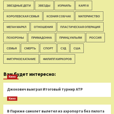
ЗВЕЗДНЫЕ ДЕТИ
ЗВЕЗДЫ
ИЗРАИЛЬ
КАРЛ III
КОРОЛЕВСКАЯ СЕМЬЯ
КСЕНИЯ СОБЧАК
МАТЕРИНСТВО
МЕГАН МАРКЛ
ОТНОШЕНИЯ
ПЛАСТИЧЕСКАЯ ОПЕРАЦИЯ
ПОХОРОНЫ
ПРИМАДОННА
ПРИНЦ УИЛЬЯМ
РОССИЯ
СЕМЬЯ
СМЕРТЬ
СПОРТ
СУД
США
ФИГУРНОЕ КАТАНИЕ
ФИЛИПП КИРКОРОВ
Вам будет интересно:
Кино
Джокович выиграл Итоговый турнир ATP
Кино
В Париже самолет вылетел из аэропорта без пилота