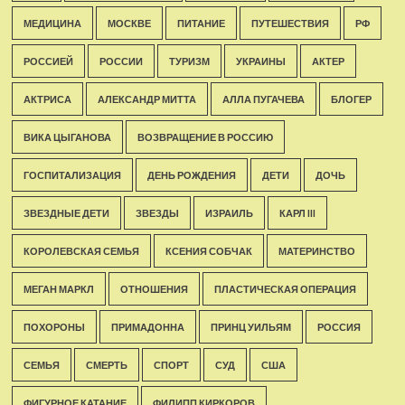
МЕДИЦИНА
МОСКВЕ
ПИТАНИЕ
ПУТЕШЕСТВИЯ
РФ
РОССИЕЙ
РОССИИ
ТУРИЗМ
УКРАИНЫ
АКТЕР
АКТРИСА
АЛЕКСАНДР МИТТА
АЛЛА ПУГАЧЕВА
БЛОГЕР
ВИКА ЦЫГАНОВА
ВОЗВРАЩЕНИЕ В РОССИЮ
ГОСПИТАЛИЗАЦИЯ
ДЕНЬ РОЖДЕНИЯ
ДЕТИ
ДОЧЬ
ЗВЕЗДНЫЕ ДЕТИ
ЗВЕЗДЫ
ИЗРАИЛЬ
КАРЛ III
КОРОЛЕВСКАЯ СЕМЬЯ
КСЕНИЯ СОБЧАК
МАТЕРИНСТВО
МЕГАН МАРКЛ
ОТНОШЕНИЯ
ПЛАСТИЧЕСКАЯ ОПЕРАЦИЯ
ПОХОРОНЫ
ПРИМАДОННА
ПРИНЦ УИЛЬЯМ
РОССИЯ
СЕМЬЯ
СМЕРТЬ
СПОРТ
СУД
США
ФИГУРНОЕ КАТАНИЕ
ФИЛИПП КИРКОРОВ