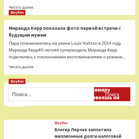
Прочитать
Читать далее
больше
Шоубиз
о
Модель
Миранда Керр показала фото первой встречи с
Адриана
будущим мужем
Лима
изуродовала
Пара познакомилась на ужине Louis Vuitton в 2014 году
лицо
Миранда Керр40-летняя супермодель Миранда Керр
пластикой
поделилась с поклонниками воспоминаниями о романе...
Прочитать
Читать далее
больше
о
Шоубиз
Миранда
Даня Милохин обратился к Владимиру
Керр
Найти:
показала
Соловьеву: «Ты меня не расстраиваешь ни
фото
капли»
первой
встречи
с
Шоубиз
будущим
Блогер Лерчек заплатила
мужем
миллионные долги налоговой