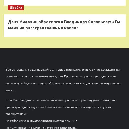
Шоубиз
Даня Милохин обратился к Владимиру Соловьеву: «Ты
меня не расстраиваешь ни капли»
Все материалы на данном сайте взяты из открытых источников и предоставляются
исключительно в ознакомительных целях. Права на материалы принадлежат их
владельцам. Администрация сайта ответственности за содержание материала не
несет.
Если Вы обнаружили на нашем сайте материалы, которые нарушают авторские
права, принадлежащие Вам, Вашей компании или организации, пожалуйста,
сообщите нам.
На сайте могут быть опубликованы материалы 18+!
При цитировании ссылка на источник обязательна.