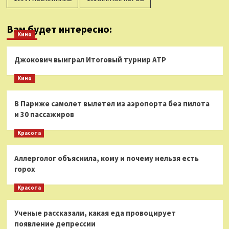
Вам будет интересно:
Кино
Джокович выиграл Итоговый турнир ATP
Кино
В Париже самолет вылетел из аэропорта без пилота
и 30 пассажиров
Красота
Аллерголог объяснила, кому и почему нельзя есть
горох
Красота
Ученые рассказали, какая еда провоцирует
появление депрессии