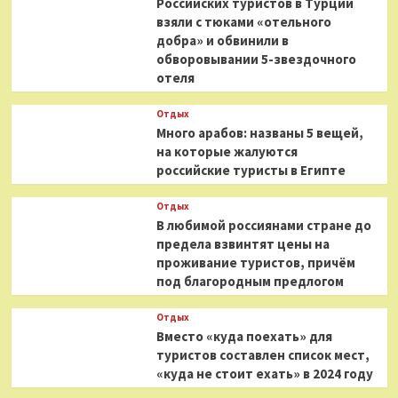
Российских туристов в Турции
взяли с тюками «отельного
добра» и обвинили в
обворовывании 5-звездочного
отеля
Отдых
Много арабов: названы 5 вещей,
на которые жалуются
российские туристы в Египте
Отдых
В любимой россиянами стране до
предела взвинтят цены на
проживание туристов, причём
под благородным предлогом
Отдых
Вместо «куда поехать» для
туристов составлен список мест,
«куда не стоит ехать» в 2024 году