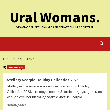
Перейти
Ural Womans.
к
содержимому
УРАЛЬСКИЙ ЖЕНСКИЙ РАЗВЛЕКАТЕЛЬНЫЙ ПОРТАЛ.
Основное
меню
ГЛАВНАЯ
STELLARY
Stellary
Косметика
Stellary Scorpio Holiday Collection 2023
Stellary выпустили новую коллекцию Scorpio Holiday
Collection 2023, в которую вошли:Scorpio подводка для глаз
чёрная eyeliner blackПодводка с кистью Scorpio...
Прочитать
Читать далее
больше