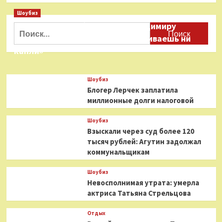
о
Шоубиз
Stellary
Даня Милохин обратился к Владимиру
Scorpio
Найти:
Holiday
Соловьеву: «Ты меня не расстраиваешь ни
Collection
капли»
2023
Шоубиз
Блогер Лерчек заплатила
миллионные долги налоговой
Шоубиз
Взыскали через суд более 120
тысяч рублей: Агутин задолжал
коммунальщикам
Шоубиз
Невосполнимая утрата: умерла
актриса Татьяна Стрельцова
Отдых