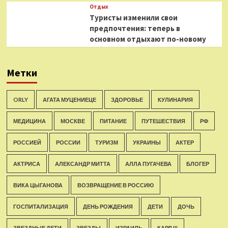
Отдых
Туристы изменили свои
предпочтения: теперь в
основном отдыхают по-новому
Метки
ORLY
АГАТА МУЦЕНИЕЦЕ
ЗДОРОВЬЕ
КУЛИНАРИЯ
МЕДИЦИНА
МОСКВЕ
ПИТАНИЕ
ПУТЕШЕСТВИЯ
РФ
РОССИЕЙ
РОССИИ
ТУРИЗМ
УКРАИНЫ
АКТЕР
АКТРИСА
АЛЕКСАНДР МИТТА
АЛЛА ПУГАЧЕВА
БЛОГЕР
ВИКА ЦЫГАНОВА
ВОЗВРАЩЕНИЕ В РОССИЮ
ГОСПИТАЛИЗАЦИЯ
ДЕНЬ РОЖДЕНИЯ
ДЕТИ
ДОЧЬ
ЗВЕЗДНЫЕ ДЕТИ
ЗВЕЗДЫ
ИЗРАИЛЬ
КАРЛ III