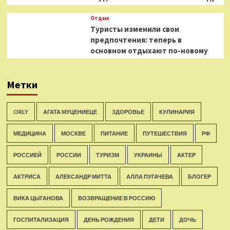
Отдых
Туристы изменили свои
предпочтения: теперь в
основном отдыхают по-новому
Метки
ORLY
АГАТА МУЦЕНИЕЦЕ
ЗДОРОВЬЕ
КУЛИНАРИЯ
МЕДИЦИНА
МОСКВЕ
ПИТАНИЕ
ПУТЕШЕСТВИЯ
РФ
РОССИЕЙ
РОССИИ
ТУРИЗМ
УКРАИНЫ
АКТЕР
АКТРИСА
АЛЕКСАНДР МИТТА
АЛЛА ПУГАЧЕВА
БЛОГЕР
ВИКА ЦЫГАНОВА
ВОЗВРАЩЕНИЕ В РОССИЮ
ГОСПИТАЛИЗАЦИЯ
ДЕНЬ РОЖДЕНИЯ
ДЕТИ
ДОЧЬ