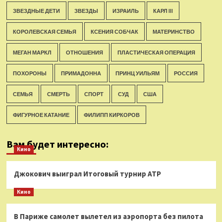
ЗВЕЗДНЫЕ ДЕТИ
ЗВЕЗДЫ
ИЗРАИЛЬ
КАРЛ III
КОРОЛЕВСКАЯ СЕМЬЯ
КСЕНИЯ СОБЧАК
МАТЕРИНСТВО
МЕГАН МАРКЛ
ОТНОШЕНИЯ
ПЛАСТИЧЕСКАЯ ОПЕРАЦИЯ
ПОХОРОНЫ
ПРИМАДОННА
ПРИНЦ УИЛЬЯМ
РОССИЯ
СЕМЬЯ
СМЕРТЬ
СПОРТ
СУД
США
ФИГУРНОЕ КАТАНИЕ
ФИЛИПП КИРКОРОВ
Вам будет интересно:
Кино
Джокович выиграл Итоговый турнир ATP
Кино
В Париже самолет вылетел из аэропорта без пилота