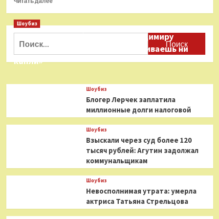
Читать далее
больше
о
Шоубиз
«У
Даня Милохин обратился к Владимиру
них
Найти:
развод
Соловьеву: «Ты меня не расстраиваешь ни
с
капли»
Галкиным»:
причину
возвращения
Шоубиз
Пугачевой
Блогер Лерчек заплатила
в
миллионные долги налоговой
Россию
озвучил
Барецкий
Шоубиз
Взыскали через суд более 120
тысяч рублей: Агутин задолжал
коммунальщикам
Шоубиз
Невосполнимая утрата: умерла
актриса Татьяна Стрельцова