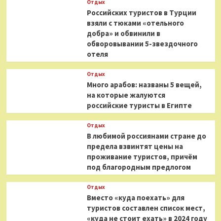
Отдых
Российских туристов в Турции
взяли с тюками «отельного
добра» и обвинили в
обворовывании 5-звездочного
отеля
Отдых
Много арабов: названы 5 вещей,
на которые жалуются
российские туристы в Египте
Отдых
В любимой россиянами стране до
предела взвинтят цены на
проживание туристов, причём
под благородным предлогом
Отдых
Вместо «куда поехать» для
туристов составлен список мест,
«куда не стоит ехать» в 2024 году