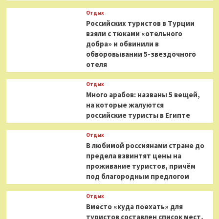
Отдых
Российских туристов в Турции
взяли с тюками «отельного
добра» и обвинили в
обворовывании 5-звездочного
отеля
Отдых
Много арабов: названы 5 вещей,
на которые жалуются
российские туристы в Египте
Отдых
В любимой россиянами стране до
предела взвинтят цены на
проживание туристов, причём
под благородным предлогом
Отдых
Вместо «куда поехать» для
туристов составлен список мест,