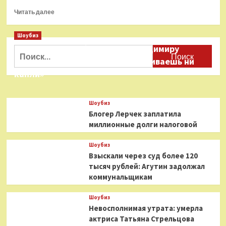
Прочитать
Читать далее
больше
о
Шоубиз
Невосполнимая
Даня Милохин обратился к Владимиру
утрата:
Найти:
умерла
Соловьеву: «Ты меня не расстраиваешь ни
актриса
капли»
Татьяна
Стрельцова
Шоубиз
Блогер Лерчек заплатила
миллионные долги налоговой
Шоубиз
Взыскали через суд более 120
тысяч рублей: Агутин задолжал
коммунальщикам
Шоубиз
Невосполнимая утрата: умерла
актриса Татьяна Стрельцова