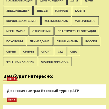
ГОСПИТАЛИЗАЦИЯ
ДЕНЬ РОЖДЕНИЯ
ДЕТИ
ДОЧЬ
ЗВЕЗДНЫЕ ДЕТИ
ЗВЕЗДЫ
ИЗРАИЛЬ
КАРЛ III
КОРОЛЕВСКАЯ СЕМЬЯ
КСЕНИЯ СОБЧАК
МАТЕРИНСТВО
МЕГАН МАРКЛ
ОТНОШЕНИЯ
ПЛАСТИЧЕСКАЯ ОПЕРАЦИЯ
ПОХОРОНЫ
ПРИМАДОННА
ПРИНЦ УИЛЬЯМ
РОССИЯ
СЕМЬЯ
СМЕРТЬ
СПОРТ
СУД
США
ФИГУРНОЕ КАТАНИЕ
ФИЛИПП КИРКОРОВ
Вам будет интересно:
Кино
Джокович выиграл Итоговый турнир ATP
Кино