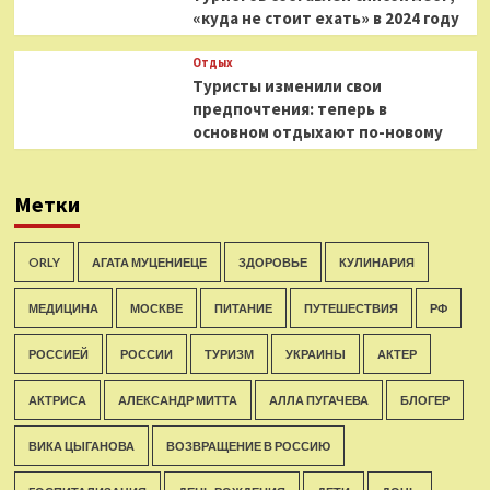
«куда не стоит ехать» в 2024 году
Отдых
Туристы изменили свои
предпочтения: теперь в
основном отдыхают по-новому
Метки
ORLY
АГАТА МУЦЕНИЕЦЕ
ЗДОРОВЬЕ
КУЛИНАРИЯ
МЕДИЦИНА
МОСКВЕ
ПИТАНИЕ
ПУТЕШЕСТВИЯ
РФ
РОССИЕЙ
РОССИИ
ТУРИЗМ
УКРАИНЫ
АКТЕР
АКТРИСА
АЛЕКСАНДР МИТТА
АЛЛА ПУГАЧЕВА
БЛОГЕР
ВИКА ЦЫГАНОВА
ВОЗВРАЩЕНИЕ В РОССИЮ