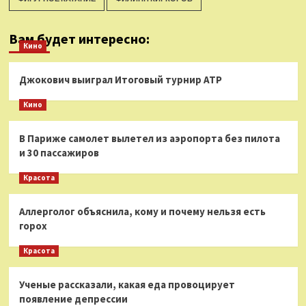
Вам будет интересно:
Кино
Джокович выиграл Итоговый турнир ATP
Кино
В Париже самолет вылетел из аэропорта без пилота
и 30 пассажиров
Красота
Аллерголог объяснила, кому и почему нельзя есть
горох
Красота
Ученые рассказали, какая еда провоцирует
появление депрессии