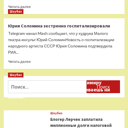
Прочитать
Читать далее
больше
Шоубиз
о
Состояние
Юрия Соломина экстренно госпитализировали
тяжелое:
Telegram-канал Mash сообщает, что у худрука Малого
Соломин
после
театра инсульт Юрий СоломинНовость о госпитализации
инсульта
народного артиста СССР Юрия Соломина подтвердила
частично
РИА...
потерял
память
Прочитать
Читать далее
больше
о
Шоубиз
Юрия
Даня Милохин обратился к Владимиру
Соломина
Найти:
экстренно
Соловьеву: «Ты меня не расстраиваешь ни
госпитализировали
капли»
Шоубиз
Блогер Лерчек заплатила
миллионные долги налоговой