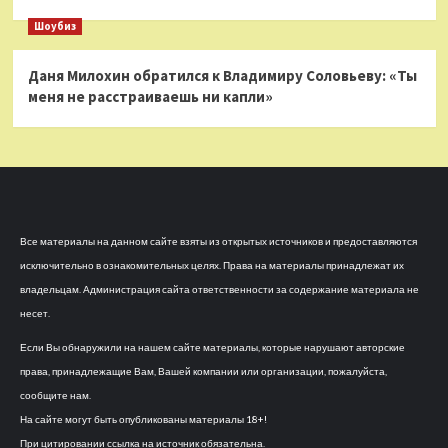
Шоубиз
Даня Милохин обратился к Владимиру Соловьеву: «Ты
меня не расстраиваешь ни капли»
Все материалы на данном сайте взяты из открытых источников и предоставляются
исключительно в ознакомительных целях. Права на материалы принадлежат их
владельцам. Администрация сайта ответственности за содержание материала не
несет.
Если Вы обнаружили на нашем сайте материалы, которые нарушают авторские
права, принадлежащие Вам, Вашей компании или организации, пожалуйста,
сообщите нам.
На сайте могут быть опубликованы материалы 18+!
При цитировании ссылка на источник обязательна.