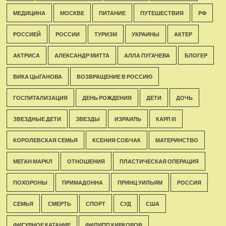
МЕДИЦИНА
МОСКВЕ
ПИТАНИЕ
ПУТЕШЕСТВИЯ
РФ
РОССИЕЙ
РОССИИ
ТУРИЗМ
УКРАИНЫ
АКТЕР
АКТРИСА
АЛЕКСАНДР МИТТА
АЛЛА ПУГАЧЕВА
БЛОГЕР
ВИКА ЦЫГАНОВА
ВОЗВРАЩЕНИЕ В РОССИЮ
ГОСПИТАЛИЗАЦИЯ
ДЕНЬ РОЖДЕНИЯ
ДЕТИ
ДОЧЬ
ЗВЕЗДНЫЕ ДЕТИ
ЗВЕЗДЫ
ИЗРАИЛЬ
КАРЛ III
КОРОЛЕВСКАЯ СЕМЬЯ
КСЕНИЯ СОБЧАК
МАТЕРИНСТВО
МЕГАН МАРКЛ
ОТНОШЕНИЯ
ПЛАСТИЧЕСКАЯ ОПЕРАЦИЯ
ПОХОРОНЫ
ПРИМАДОННА
ПРИНЦ УИЛЬЯМ
РОССИЯ
СЕМЬЯ
СМЕРТЬ
СПОРТ
СУД
США
ФИГУРНОЕ КАТАНИЕ
ФИЛИПП КИРКОРОВ