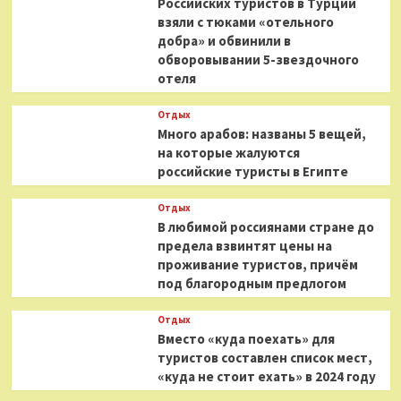
Российских туристов в Турции
взяли с тюками «отельного
добра» и обвинили в
обворовывании 5-звездочного
отеля
Отдых
Много арабов: названы 5 вещей,
на которые жалуются
российские туристы в Египте
Отдых
В любимой россиянами стране до
предела взвинтят цены на
проживание туристов, причём
под благородным предлогом
Отдых
Вместо «куда поехать» для
туристов составлен список мест,
«куда не стоит ехать» в 2024 году