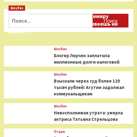
о
Шоубиз
57-
Даня Милохин обратился к Владимиру
летний
Найти:
Гордон
Соловьеву: «Ты меня не расстраиваешь ни
Рамзи
капли»
стал
отцом
в
Шоубиз
шестой
Блогер Лерчек заплатила
раз
миллионные долги налоговой
Шоубиз
Взыскали через суд более 120
тысяч рублей: Агутин задолжал
коммунальщикам
Шоубиз
Невосполнимая утрата: умерла
актриса Татьяна Стрельцова
Отдых