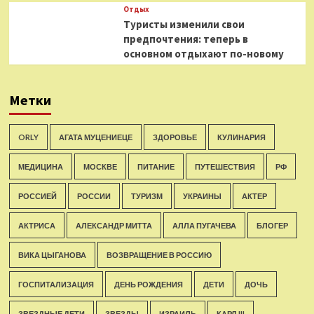
Отдых
Туристы изменили свои
предпочтения: теперь в
основном отдыхают по-новому
Метки
ORLY
АГАТА МУЦЕНИЕЦЕ
ЗДОРОВЬЕ
КУЛИНАРИЯ
МЕДИЦИНА
МОСКВЕ
ПИТАНИЕ
ПУТЕШЕСТВИЯ
РФ
РОССИЕЙ
РОССИИ
ТУРИЗМ
УКРАИНЫ
АКТЕР
АКТРИСА
АЛЕКСАНДР МИТТА
АЛЛА ПУГАЧЕВА
БЛОГЕР
ВИКА ЦЫГАНОВА
ВОЗВРАЩЕНИЕ В РОССИЮ
ГОСПИТАЛИЗАЦИЯ
ДЕНЬ РОЖДЕНИЯ
ДЕТИ
ДОЧЬ
ЗВЕЗДНЫЕ ДЕТИ
ЗВЕЗДЫ
ИЗРАИЛЬ
КАРЛ III