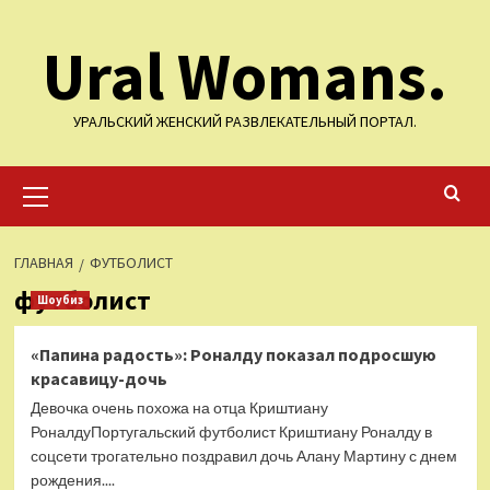
Перейти
Ural Womans.
к
содержимому
УРАЛЬСКИЙ ЖЕНСКИЙ РАЗВЛЕКАТЕЛЬНЫЙ ПОРТАЛ.
Основное
меню
ГЛАВНАЯ
ФУТБОЛИСТ
футболист
Шоубиз
«Папина радость»: Роналду показал подросшую
красавицу-дочь
Девочка очень похожа на отца Криштиану
РоналдуПортугальский футболист Криштиану Роналду в
соцсети трогательно поздравил дочь Алану Мартину с днем
рождения....