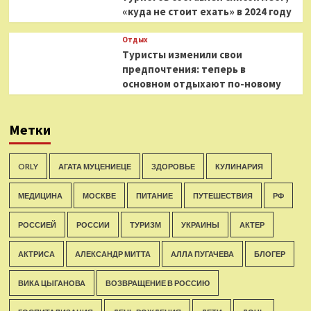
«куда не стоит ехать» в 2024 году
Отдых
Туристы изменили свои
предпочтения: теперь в
основном отдыхают по-новому
Метки
ORLY
АГАТА МУЦЕНИЕЦЕ
ЗДОРОВЬЕ
КУЛИНАРИЯ
МЕДИЦИНА
МОСКВЕ
ПИТАНИЕ
ПУТЕШЕСТВИЯ
РФ
РОССИЕЙ
РОССИИ
ТУРИЗМ
УКРАИНЫ
АКТЕР
АКТРИСА
АЛЕКСАНДР МИТТА
АЛЛА ПУГАЧЕВА
БЛОГЕР
ВИКА ЦЫГАНОВА
ВОЗВРАЩЕНИЕ В РОССИЮ