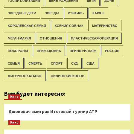
ГОСПИТАЛИЗАЦИЯ
ДЕНЬ РОЖДЕНИЯ
ДЕТИ
ДОЧЬ
ЗВЕЗДНЫЕ ДЕТИ
ЗВЕЗДЫ
ИЗРАИЛЬ
КАРЛ III
КОРОЛЕВСКАЯ СЕМЬЯ
КСЕНИЯ СОБЧАК
МАТЕРИНСТВО
МЕГАН МАРКЛ
ОТНОШЕНИЯ
ПЛАСТИЧЕСКАЯ ОПЕРАЦИЯ
ПОХОРОНЫ
ПРИМАДОННА
ПРИНЦ УИЛЬЯМ
РОССИЯ
СЕМЬЯ
СМЕРТЬ
СПОРТ
СУД
США
ФИГУРНОЕ КАТАНИЕ
ФИЛИПП КИРКОРОВ
Вам будет интересно:
Кино
Джокович выиграл Итоговый турнир ATP
Кино