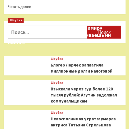
Прочитать
Читать далее
больше
о
Шоубиз
«Папина
Даня Милохин обратился к Владимиру
радость»:
Найти:
Роналду
Соловьеву: «Ты меня не расстраиваешь ни
показал
капли»
подросшую
красавицу-
дочь
Шоубиз
Блогер Лерчек заплатила
миллионные долги налоговой
Шоубиз
Взыскали через суд более 120
тысяч рублей: Агутин задолжал
коммунальщикам
Шоубиз
Невосполнимая утрата: умерла
актриса Татьяна Стрельцова