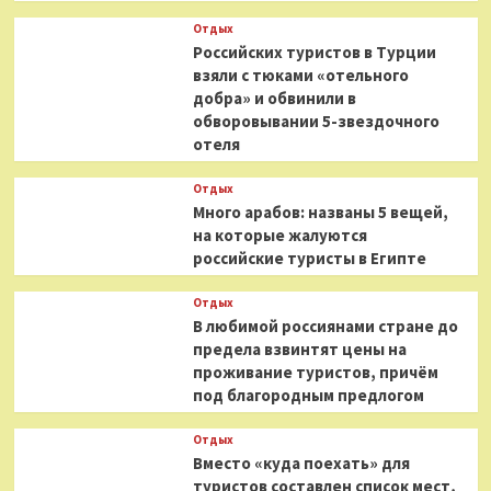
Отдых
Российских туристов в Турции
взяли с тюками «отельного
добра» и обвинили в
обворовывании 5-звездочного
отеля
Отдых
Много арабов: названы 5 вещей,
на которые жалуются
российские туристы в Египте
Отдых
В любимой россиянами стране до
предела взвинтят цены на
проживание туристов, причём
под благородным предлогом
Отдых
Вместо «куда поехать» для
туристов составлен список мест,