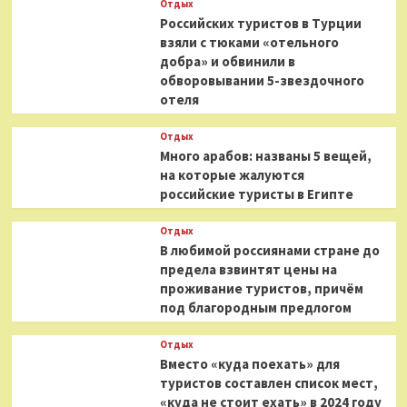
Отдых
Российских туристов в Турции
взяли с тюками «отельного
добра» и обвинили в
обворовывании 5-звездочного
отеля
Отдых
Много арабов: названы 5 вещей,
на которые жалуются
российские туристы в Египте
Отдых
В любимой россиянами стране до
предела взвинтят цены на
проживание туристов, причём
под благородным предлогом
Отдых
Вместо «куда поехать» для
туристов составлен список мест,
«куда не стоит ехать» в 2024 году