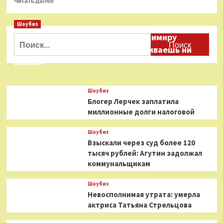
Читать далее
больше
о
Шоубиз
«Моя
Даня Милохин обратился к Владимиру
любовь»:
Найти:
звезда
Соловьеву: «Ты меня не расстраиваешь ни
«Скорой
капли»
помощи»
Волкова
показала
Шоубиз
взрослого
Блогер Лерчек заплатила
сына
миллионные долги налоговой
Шоубиз
Взыскали через суд более 120
тысяч рублей: Агутин задолжал
коммунальщикам
Шоубиз
Невосполнимая утрата: умерла
актриса Татьяна Стрельцова