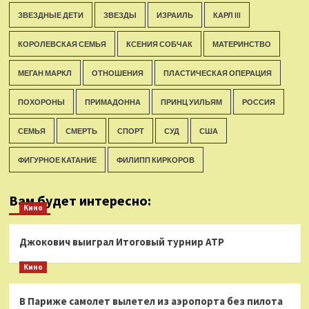
ЗВЕЗДНЫЕ ДЕТИ
ЗВЕЗДЫ
ИЗРАИЛЬ
КАРЛ III
КОРОЛЕВСКАЯ СЕМЬЯ
КСЕНИЯ СОБЧАК
МАТЕРИНСТВО
МЕГАН МАРКЛ
ОТНОШЕНИЯ
ПЛАСТИЧЕСКАЯ ОПЕРАЦИЯ
ПОХОРОНЫ
ПРИМАДОННА
ПРИНЦ УИЛЬЯМ
РОССИЯ
СЕМЬЯ
СМЕРТЬ
СПОРТ
СУД
США
ФИГУРНОЕ КАТАНИЕ
ФИЛИПП КИРКОРОВ
Вам будет интересно:
Кино
Джокович выиграл Итоговый турнир ATP
Кино
В Париже самолет вылетел из аэропорта без пилота