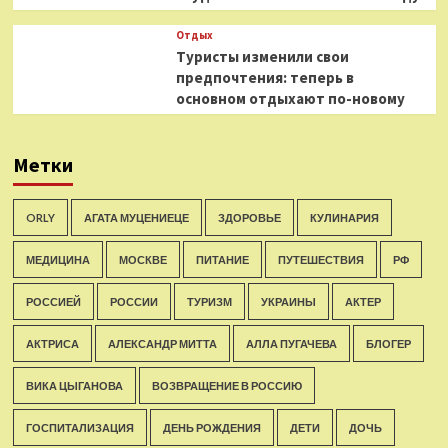
Отдых
Туристы изменили свои
предпочтения: теперь в
основном отдыхают по-новому
Метки
ORLY
АГАТА МУЦЕНИЕЦЕ
ЗДОРОВЬЕ
КУЛИНАРИЯ
МЕДИЦИНА
МОСКВЕ
ПИТАНИЕ
ПУТЕШЕСТВИЯ
РФ
РОССИЕЙ
РОССИИ
ТУРИЗМ
УКРАИНЫ
АКТЕР
АКТРИСА
АЛЕКСАНДР МИТТА
АЛЛА ПУГАЧЕВА
БЛОГЕР
ВИКА ЦЫГАНОВА
ВОЗВРАЩЕНИЕ В РОССИЮ
ГОСПИТАЛИЗАЦИЯ
ДЕНЬ РОЖДЕНИЯ
ДЕТИ
ДОЧЬ