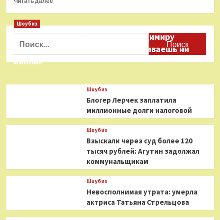
Читать далее
больше
о
Шоубиз
«Не
Даня Милохин обратился к Владимиру
могу
Найти:
ее
Соловьеву: «Ты меня не расстраиваешь ни
трогать»:
капли»
Лолита
раскрыла
диагноз
Шоубиз
дочери
Блогер Лерчек заплатила
миллионные долги налоговой
Шоубиз
Взыскали через суд более 120
тысяч рублей: Агутин задолжал
коммунальщикам
Шоубиз
Невосполнимая утрата: умерла
актриса Татьяна Стрельцова