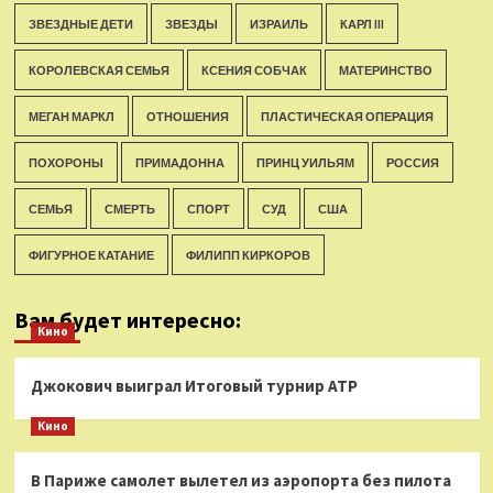
ЗВЕЗДНЫЕ ДЕТИ
ЗВЕЗДЫ
ИЗРАИЛЬ
КАРЛ III
КОРОЛЕВСКАЯ СЕМЬЯ
КСЕНИЯ СОБЧАК
МАТЕРИНСТВО
МЕГАН МАРКЛ
ОТНОШЕНИЯ
ПЛАСТИЧЕСКАЯ ОПЕРАЦИЯ
ПОХОРОНЫ
ПРИМАДОННА
ПРИНЦ УИЛЬЯМ
РОССИЯ
СЕМЬЯ
СМЕРТЬ
СПОРТ
СУД
США
ФИГУРНОЕ КАТАНИЕ
ФИЛИПП КИРКОРОВ
Вам будет интересно:
Кино
Джокович выиграл Итоговый турнир ATP
Кино
В Париже самолет вылетел из аэропорта без пилота