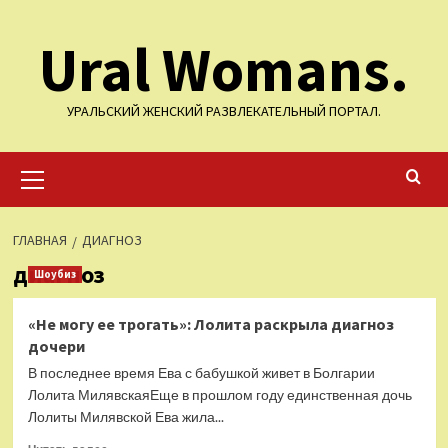
Перейти
Ural Womans.
к
содержимому
УРАЛЬСКИЙ ЖЕНСКИЙ РАЗВЛЕКАТЕЛЬНЫЙ ПОРТАЛ.
Основное
меню
ГЛАВНАЯ
ДИАГНОЗ
диагноз
Шоубиз
«Не могу ее трогать»: Лолита раскрыла диагноз
дочери
В последнее время Ева с бабушкой живет в Болгарии
Лолита МилявскаяЕще в прошлом году единственная дочь
Лолиты Милявской Ева жила...
Прочитать