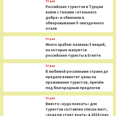
Отдых
Российских туристов в Турции
взяли с тюками «отельного
добра» и обвинили в
обворовывании 5-звездочного
отеля
Отдых
Много арабов: названы 5 вещей,
на которые жалуются
российские туристы в Египте
Отдых
В любимой россиянами стране до
предела взвинтят цены на
проживание туристов, причём
под благородным предлогом
Отдых
Вместо «куда поехать» для
туристов составлен список мест,
«куда не стоит ехать» в 2024 году