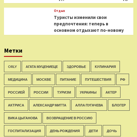
Отдых
Туристы изменили свои
предпочтения: теперь в
основном отдыхают по-новому
Метки
ORLY
АГАТА МУЦЕНИЕЦЕ
ЗДОРОВЬЕ
КУЛИНАРИЯ
МЕДИЦИНА
МОСКВЕ
ПИТАНИЕ
ПУТЕШЕСТВИЯ
РФ
РОССИЕЙ
РОССИИ
ТУРИЗМ
УКРАИНЫ
АКТЕР
АКТРИСА
АЛЕКСАНДР МИТТА
АЛЛА ПУГАЧЕВА
БЛОГЕР
ВИКА ЦЫГАНОВА
ВОЗВРАЩЕНИЕ В РОССИЮ
ГОСПИТАЛИЗАЦИЯ
ДЕНЬ РОЖДЕНИЯ
ДЕТИ
ДОЧЬ