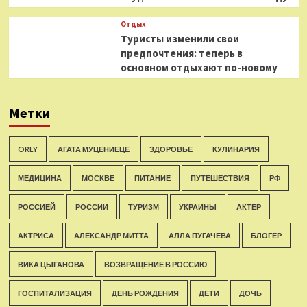
Отдых
Туристы изменили свои
предпочтения: теперь в
основном отдыхают по-новому
Метки
ORLY
АГАТА МУЦЕНИЕЦЕ
ЗДОРОВЬЕ
КУЛИНАРИЯ
МЕДИЦИНА
МОСКВЕ
ПИТАНИЕ
ПУТЕШЕСТВИЯ
РФ
РОССИЕЙ
РОССИИ
ТУРИЗМ
УКРАИНЫ
АКТЕР
АКТРИСА
АЛЕКСАНДР МИТТА
АЛЛА ПУГАЧЕВА
БЛОГЕР
ВИКА ЦЫГАНОВА
ВОЗВРАЩЕНИЕ В РОССИЮ
ГОСПИТАЛИЗАЦИЯ
ДЕНЬ РОЖДЕНИЯ
ДЕТИ
ДОЧЬ