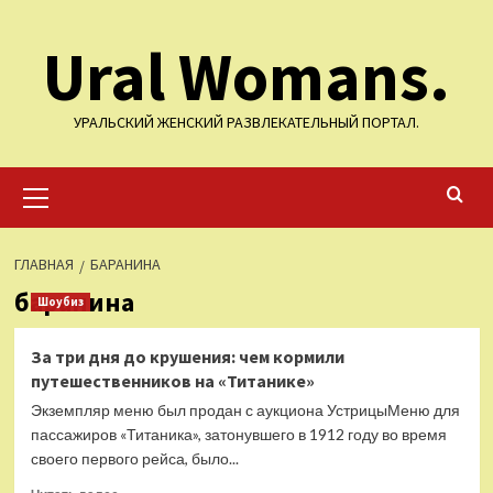
Перейти
Ural Womans.
к
содержимому
УРАЛЬСКИЙ ЖЕНСКИЙ РАЗВЛЕКАТЕЛЬНЫЙ ПОРТАЛ.
Основное
меню
ГЛАВНАЯ
БАРАНИНА
баранина
Шоубиз
За три дня до крушения: чем кормили
путешественников на «Титанике»
Экземпляр меню был продан с аукциона УстрицыМеню для
пассажиров «Титаника», затонувшего в 1912 году во время
своего первого рейса, было...
Прочитать