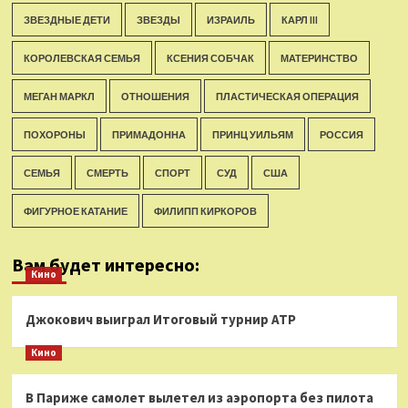
ЗВЕЗДНЫЕ ДЕТИ
ЗВЕЗДЫ
ИЗРАИЛЬ
КАРЛ III
КОРОЛЕВСКАЯ СЕМЬЯ
КСЕНИЯ СОБЧАК
МАТЕРИНСТВО
МЕГАН МАРКЛ
ОТНОШЕНИЯ
ПЛАСТИЧЕСКАЯ ОПЕРАЦИЯ
ПОХОРОНЫ
ПРИМАДОННА
ПРИНЦ УИЛЬЯМ
РОССИЯ
СЕМЬЯ
СМЕРТЬ
СПОРТ
СУД
США
ФИГУРНОЕ КАТАНИЕ
ФИЛИПП КИРКОРОВ
Вам будет интересно:
Кино
Джокович выиграл Итоговый турнир ATP
Кино
В Париже самолет вылетел из аэропорта без пилота