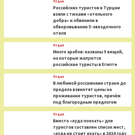
Отдых
Российских туристов в Турции
взяли с тюками «отельного
добра» и обвинили в
обворовывании 5-звездочного
отеля
Отдых
Много арабов: названы 5 вещей,
на которые жалуются
российские туристы в Египте
Отдых
В любимой россиянами стране до
предела взвинтят цены на
проживание туристов, причём
под благородным предлогом
Отдых
Вместо «куда поехать» для
туристов составлен список мест,
«куда не стоит ехать» в 2024 году