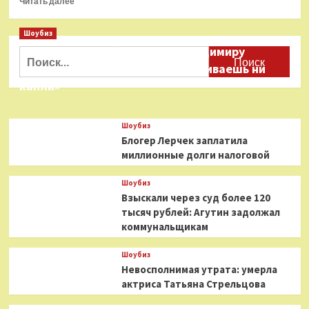
Читать далее
больше
о
Шоубиз
За
Даня Милохин обратился к Владимиру
три
Найти:
дня
Соловьеву: «Ты меня не расстраиваешь ни
до
капли»
крушения:
чем
кормили
Шоубиз
путешественников
Блогер Лерчек заплатила
на
миллионные долги налоговой
«Титанике»
Шоубиз
Взыскали через суд более 120
тысяч рублей: Агутин задолжал
коммунальщикам
Шоубиз
Невосполнимая утрата: умерла
актриса Татьяна Стрельцова