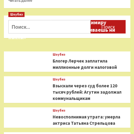
Читать далее
больше
о
Шоубиз
В
Даня Милохин обратился к Владимиру
Питере
Найти:
умер
Соловьеву: «Ты меня не расстраиваешь ни
бывший
капли»
муж
Авдотьи
Смирновой
Шоубиз
Блогер Лерчек заплатила
миллионные долги налоговой
Шоубиз
Взыскали через суд более 120
тысяч рублей: Агутин задолжал
коммунальщикам
Шоубиз
Невосполнимая утрата: умерла
актриса Татьяна Стрельцова