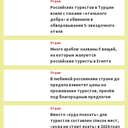
Отдых
Российских туристов в Турции
взяли с тюками «отельного
добра» и обвинили в
обворовывании 5-звездочного
отеля
Отдых
Много арабов: названы 5 вещей,
на которые жалуются
российские туристы в Египте
Отдых
В любимой россиянами стране до
предела взвинтят цены на
проживание туристов, причём
под благородным предлогом
Отдых
Вместо «куда поехать» для
туристов составлен список мест,
«куда не стоит ехать» в 2024 году