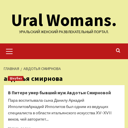
Перейти
Ural Womans.
к
содержимому
УРАЛЬСКИЙ ЖЕНСКИЙ РАЗВЛЕКАТЕЛЬНЫЙ ПОРТАЛ.
Основное
меню
ГЛАВНАЯ
АВДОТЬЯ СМИРНОВА
авдотья смирнова
Шоубиз
В Питере умер бывший муж Авдотьи Смирновой
Пара воспитывала сына Данилу Аркадий
ИпполитовАркадий Ипполитов был одним из ведущих
специалиста в области итальянского искусства XV–XVII
веков, чей авторитет...
Прочитать