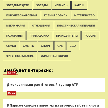
ЗВЕЗДНЫЕ ДЕТИ
ЗВЕЗДЫ
ИЗРАИЛЬ
КАРЛ III
КОРОЛЕВСКАЯ СЕМЬЯ
КСЕНИЯ СОБЧАК
МАТЕРИНСТВО
МЕГАН МАРКЛ
ОТНОШЕНИЯ
ПЛАСТИЧЕСКАЯ ОПЕРАЦИЯ
ПОХОРОНЫ
ПРИМАДОННА
ПРИНЦ УИЛЬЯМ
РОССИЯ
СЕМЬЯ
СМЕРТЬ
СПОРТ
СУД
США
ФИГУРНОЕ КАТАНИЕ
ФИЛИПП КИРКОРОВ
Вам будет интересно:
Кино
Джокович выиграл Итоговый турнир ATP
Кино
В Париже самолет вылетел из аэропорта без пилота