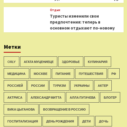
Отдых
Туристы изменили свои
предпочтения: теперь в
основном отдыхают по-новому
Метки
ORLY
АГАТА МУЦЕНИЕЦЕ
ЗДОРОВЬЕ
КУЛИНАРИЯ
МЕДИЦИНА
МОСКВЕ
ПИТАНИЕ
ПУТЕШЕСТВИЯ
РФ
РОССИЕЙ
РОССИИ
ТУРИЗМ
УКРАИНЫ
АКТЕР
АКТРИСА
АЛЕКСАНДР МИТТА
АЛЛА ПУГАЧЕВА
БЛОГЕР
ВИКА ЦЫГАНОВА
ВОЗВРАЩЕНИЕ В РОССИЮ
ГОСПИТАЛИЗАЦИЯ
ДЕНЬ РОЖДЕНИЯ
ДЕТИ
ДОЧЬ