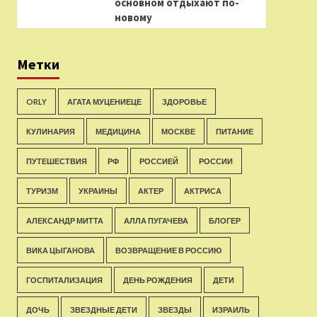
основном отдыхают по-
новому
Метки
ORLY
АГАТА МУЦЕНИЕЦЕ
ЗДОРОВЬЕ
КУЛИНАРИЯ
МЕДИЦИНА
МОСКВЕ
ПИТАНИЕ
ПУТЕШЕСТВИЯ
РФ
РОССИЕЙ
РОССИИ
ТУРИЗМ
УКРАИНЫ
АКТЕР
АКТРИСА
АЛЕКСАНДР МИТТА
АЛЛА ПУГАЧЕВА
БЛОГЕР
ВИКА ЦЫГАНОВА
ВОЗВРАЩЕНИЕ В РОССИЮ
ГОСПИТАЛИЗАЦИЯ
ДЕНЬ РОЖДЕНИЯ
ДЕТИ
ДОЧЬ
ЗВЕЗДНЫЕ ДЕТИ
ЗВЕЗДЫ
ИЗРАИЛЬ