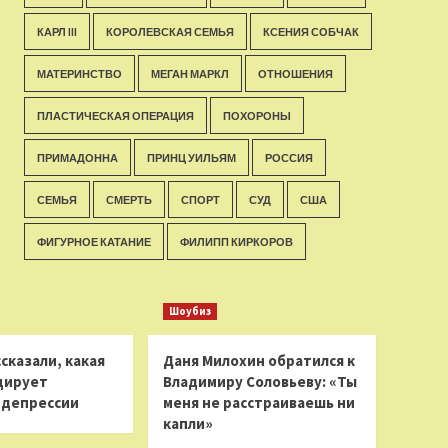
КАРЛ III
КОРОЛЕВСКАЯ СЕМЬЯ
КСЕНИЯ СОБЧАК
МАТЕРИНСТВО
МЕГАН МАРКЛ
ОТНОШЕНИЯ
ПЛАСТИЧЕСКАЯ ОПЕРАЦИЯ
ПОХОРОНЫ
ПРИМАДОННА
ПРИНЦ УИЛЬЯМ
РОССИЯ
СЕМЬЯ
СМЕРТЬ
СПОРТ
СУД
США
ФИГУРНОЕ КАТАНИЕ
ФИЛИПП КИРКОРОВ
Шоубиз
сказали, какая
Даня Милохин обратился к
цирует
Владимиру Соловьеву: «Ты
 депрессии
меня не расстраиваешь ни
капли»