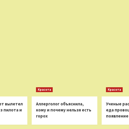
Красота
Красота
ет вылетел
Аллерголог объяснила,
Ученые рас
з пилота и
кому и почему нельзя есть
еда прово
горох
появление