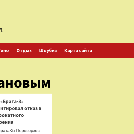
Л.
Кино
Отдых
Шоубиз
Карта сайта
бановым
 «Брата-3»
нтировал отказ в
рокатного
рения
Брата-3» Переверзев