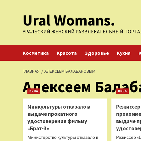
Перейти
Ural Womans.
к
содержимому
УРАЛЬСКИЙ ЖЕНСКИЙ РАЗВЛЕКАТЕЛЬНЫЙ ПОРТА
Косметика
Красота
Здоровье
Кухня
ГЛАВНАЯ
АЛЕКСЕЕМ БАЛАБАНОВЫМ
Алексеем Бала
Кино
Кино
Минкультуры отказало в
Режиссер
выдаче прокатного
прокомме
удостоверения фильму
выдаче п
«Брат-3»
удостове
Министерство культуры отказало в
Режиссер «