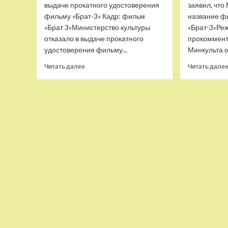
выдаче прокатного удостоверения
заявил, что
фильму «Брат-3» Кадр: фильм
название ф
«Брат 3»Министерство культуры
«Брат-3»Ре
отказало в выдаче прокатного
прокоммен
удостоверения фильму...
Минкульта о
Прочитать
Читать далее
Читать дале
больше
о
Минкультуры
отказало
в
выдаче
прокатного
удостоверения
фильму
«Брат-3»