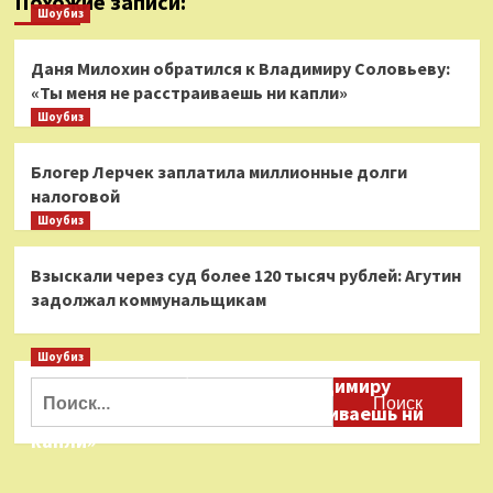
Похожие записи:
Шоубиз
Даня Милохин обратился к Владимиру Соловьеву:
«Ты меня не расстраиваешь ни капли»
Шоубиз
Блогер Лерчек заплатила миллионные долги
налоговой
Шоубиз
Взыскали через суд более 120 тысяч рублей: Агутин
задолжал коммунальщикам
Шоубиз
Даня Милохин обратился к Владимиру
Найти:
Соловьеву: «Ты меня не расстраиваешь ни
капли»