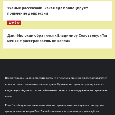
Ученые рассказали, какая еда провоцирует
появление депрессии
Шоубиз
Даня Милохин обратился к Владимиру Соловьеву: «Ты
меня не расстраиваешь ни капли»
Все материалы на данном сайте взяты из открытых источников и предоставляются
исключительно в ознакомительных целях. Права на материалы принадлежат их
владельцам. Администрация сайта ответственности за содержание материала не
несет.
Если Вы обнаружили на нашем сайте материалы, которые нарушают авторские
права, принадлежащие Вам, Вашей компании или организации, пожалуйста,