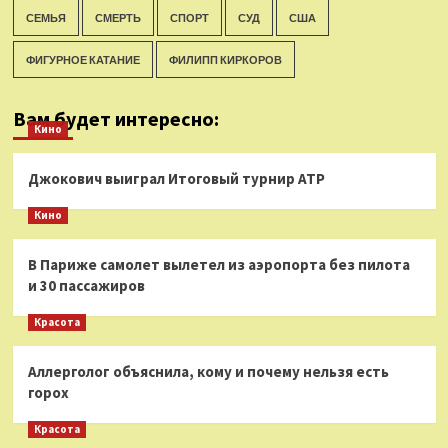
СЕМЬЯ
СМЕРТЬ
СПОРТ
СУД
США
ФИГУРНОЕ КАТАНИЕ
ФИЛИПП КИРКОРОВ
Вам будет интересно:
Кино
Джокович выиграл Итоговый турнир ATP
Кино
В Париже самолет вылетел из аэропорта без пилота
и 30 пассажиров
Красота
Аллерголог объяснила, кому и почему нельзя есть
горох
Красота