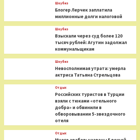
Шоубиз
Блогер Лерчек заплатила
миллионные долги налоговой
Шоубиз
Взыскали через суд более 120
тысяч рублей: Агутин задолжал
коммунальщикам
Шоубиз
Невосполнимая утрата: умерла
актриса Татьяна Стрельцова
Отдых
Российских туристов в Турции
взяли с тюками «отельного
добра» и обвинили в
обворовывании 5-звездочного
отеля
Отдых
Много арабов: названы 5 вещей,