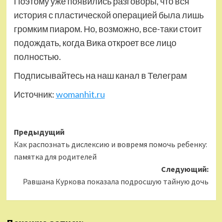
Поэтому уже появились разговоры, что вся
история с пластической операцией была лишь
громким пиаром. Но, возможно, все-таки стоит
подождать, когда Вика откроет все лицо
полностью.
Подписывайтесь на наш канал в Телеграм
Источник:
womanhit.ru
Навигация
Предыдущий
Как распознать дислексию и вовремя помочь ребенку:
записи
памятка для родителей
Следующий:
Равшана Куркова показала подросшую тайную дочь