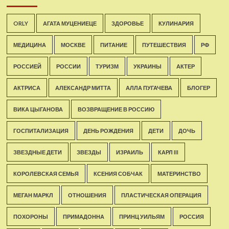
ORLY
АГАТА МУЦЕНИЕЦЕ
ЗДОРОВЬЕ
КУЛИНАРИЯ
МЕДИЦИНА
МОСКВЕ
ПИТАНИЕ
ПУТЕШЕСТВИЯ
РФ
РОССИЕЙ
РОССИИ
ТУРИЗМ
УКРАИНЫ
АКТЕР
АКТРИСА
АЛЕКСАНДР МИТТА
АЛЛА ПУГАЧЕВА
БЛОГЕР
ВИКА ЦЫГАНОВА
ВОЗВРАЩЕНИЕ В РОССИЮ
ГОСПИТАЛИЗАЦИЯ
ДЕНЬ РОЖДЕНИЯ
ДЕТИ
ДОЧЬ
ЗВЕЗДНЫЕ ДЕТИ
ЗВЕЗДЫ
ИЗРАИЛЬ
КАРЛ III
КОРОЛЕВСКАЯ СЕМЬЯ
КСЕНИЯ СОБЧАК
МАТЕРИНСТВО
МЕГАН МАРКЛ
ОТНОШЕНИЯ
ПЛАСТИЧЕСКАЯ ОПЕРАЦИЯ
ПОХОРОНЫ
ПРИМАДОННА
ПРИНЦ УИЛЬЯМ
РОССИЯ