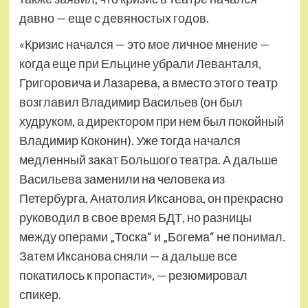
давно — еще с девяностых годов.
«Кризис начался — это мое личное мнение —
когда еще при Ельцине убрали Леванталя,
Григоровича и Лазарева, а вместо этого театр
возглавил Владимир Васильев (он был
худруком, а директором при нем был покойный
Владимир Коконин). Уже тогда начался
медленный закат Большого театра. А дальше
Васильева заменили на человека из
Петербурга, Анатолия Иксанова, он прекрасно
руководил в свое время БДТ, но разницы
между операми „Тоска“ и „Богема“ не понимал.
Затем Иксанова сняли — а дальше все
покатилось к пропасти», — резюмировал
спикер.