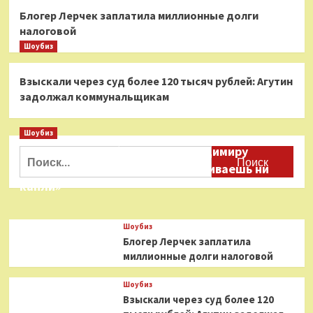
Блогер Лерчек заплатила миллионные долги
налоговой
Шоубиз
Взыскали через суд более 120 тысяч рублей: Агутин
задолжал коммунальщикам
Шоубиз
Даня Милохин обратился к Владимиру
Найти:
Соловьеву: «Ты меня не расстраиваешь ни
капли»
Шоубиз
Блогер Лерчек заплатила
миллионные долги налоговой
Шоубиз
Взыскали через суд более 120