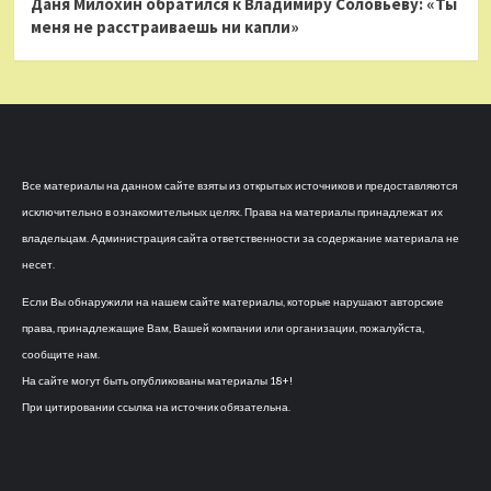
Даня Милохин обратился к Владимиру Соловьеву: «Ты
меня не расстраиваешь ни капли»
Все материалы на данном сайте взяты из открытых источников и предоставляются
исключительно в ознакомительных целях. Права на материалы принадлежат их
владельцам. Администрация сайта ответственности за содержание материала не
несет.
Если Вы обнаружили на нашем сайте материалы, которые нарушают авторские
права, принадлежащие Вам, Вашей компании или организации, пожалуйста,
сообщите нам.
На сайте могут быть опубликованы материалы 18+!
При цитировании ссылка на источник обязательна.