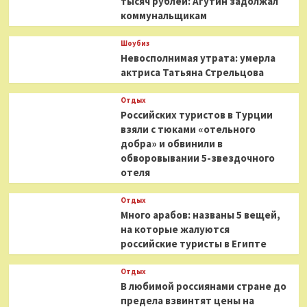
тысяч рублей: Агутин задолжал
коммунальщикам
Шоубиз
Невосполнимая утрата: умерла
актриса Татьяна Стрельцова
Отдых
Российских туристов в Турции
взяли с тюками «отельного
добра» и обвинили в
обворовывании 5-звездочного
отеля
Отдых
Много арабов: названы 5 вещей,
на которые жалуются
российские туристы в Египте
Отдых
В любимой россиянами стране до
предела взвинтят цены на