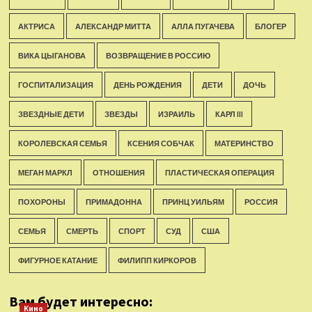
АКТРИСА
АЛЕКСАНДР МИТТА
АЛЛА ПУГАЧЕВА
БЛОГЕР
ВИКА ЦЫГАНОВА
ВОЗВРАЩЕНИЕ В РОССИЮ
ГОСПИТАЛИЗАЦИЯ
ДЕНЬ РОЖДЕНИЯ
ДЕТИ
ДОЧЬ
ЗВЕЗДНЫЕ ДЕТИ
ЗВЕЗДЫ
ИЗРАИЛЬ
КАРЛ III
КОРОЛЕВСКАЯ СЕМЬЯ
КСЕНИЯ СОБЧАК
МАТЕРИНСТВО
МЕГАН МАРКЛ
ОТНОШЕНИЯ
ПЛАСТИЧЕСКАЯ ОПЕРАЦИЯ
ПОХОРОНЫ
ПРИМАДОННА
ПРИНЦ УИЛЬЯМ
РОССИЯ
СЕМЬЯ
СМЕРТЬ
СПОРТ
СУД
США
ФИГУРНОЕ КАТАНИЕ
ФИЛИПП КИРКОРОВ
Вам будет интересно:
Кино