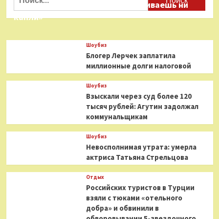
Соловьеву: «Ты меня не расстраиваешь ни
капли»
Шоубиз
Блогер Лерчек заплатила
миллионные долги налоговой
Шоубиз
Взыскали через суд более 120
тысяч рублей: Агутин задолжал
коммунальщикам
Шоубиз
Невосполнимая утрата: умерла
актриса Татьяна Стрельцова
Отдых
Российских туристов в Турции
взяли с тюками «отельного
добра» и обвинили в
обворовывании 5-звездочного