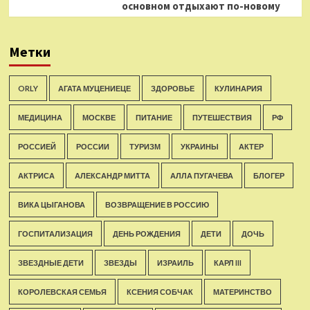
основном отдыхают по-новому
Метки
ORLY
АГАТА МУЦЕНИЕЦЕ
ЗДОРОВЬЕ
КУЛИНАРИЯ
МЕДИЦИНА
МОСКВЕ
ПИТАНИЕ
ПУТЕШЕСТВИЯ
РФ
РОССИЕЙ
РОССИИ
ТУРИЗМ
УКРАИНЫ
АКТЕР
АКТРИСА
АЛЕКСАНДР МИТТА
АЛЛА ПУГАЧЕВА
БЛОГЕР
ВИКА ЦЫГАНОВА
ВОЗВРАЩЕНИЕ В РОССИЮ
ГОСПИТАЛИЗАЦИЯ
ДЕНЬ РОЖДЕНИЯ
ДЕТИ
ДОЧЬ
ЗВЕЗДНЫЕ ДЕТИ
ЗВЕЗДЫ
ИЗРАИЛЬ
КАРЛ III
КОРОЛЕВСКАЯ СЕМЬЯ
КСЕНИЯ СОБЧАК
МАТЕРИНСТВО