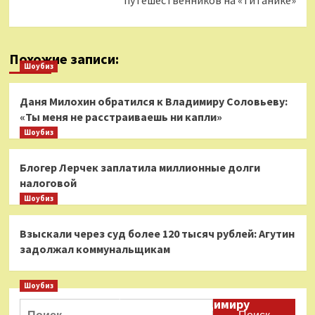
путешественников на «Титанике»
Похожие записи:
Шоубиз
Даня Милохин обратился к Владимиру Соловьеву:
«Ты меня не расстраиваешь ни капли»
Шоубиз
Блогер Лерчек заплатила миллионные долги
налоговой
Шоубиз
Взыскали через суд более 120 тысяч рублей: Агутин
задолжал коммунальщикам
Шоубиз
Даня Милохин обратился к Владимиру
Найти: