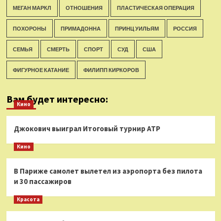
МЕГАН МАРКЛ
ОТНОШЕНИЯ
ПЛАСТИЧЕСКАЯ ОПЕРАЦИЯ
ПОХОРОНЫ
ПРИМАДОННА
ПРИНЦ УИЛЬЯМ
РОССИЯ
СЕМЬЯ
СМЕРТЬ
СПОРТ
СУД
США
ФИГУРНОЕ КАТАНИЕ
ФИЛИПП КИРКОРОВ
Вам будет интересно:
Кино
Джокович выиграл Итоговый турнир ATP
Кино
В Париже самолет вылетел из аэропорта без пилота
и 30 пассажиров
Красота