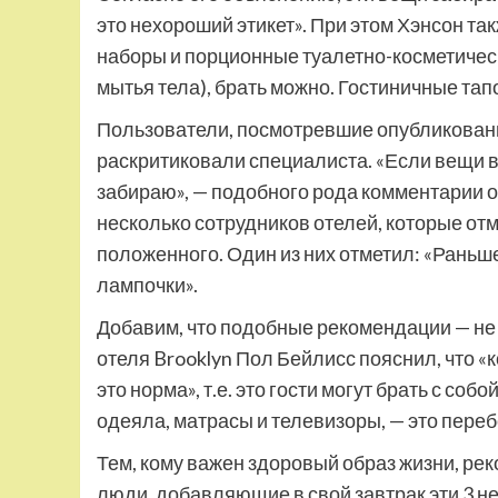
это нехороший этикет». При этом Хэнсон так
наборы и порционные туалетно-косметичес
мытья тела), брать можно. Гостиничные тап
Пользователи, посмотревшие опубликованно
раскритиковали специалиста. «Если вещи в
забираю», — подобного рода комментарии о
несколько сотрудников отелей, которые отм
положенного. Один из них отметил: «Раньше
лампочки».
Добавим, что подобные рекомендации — не
отеля Brooklyn Пол Бейлисс пояснил, что «к
это норма», т.е. это гости могут брать с со
одеяла, матрасы и телевизоры, — это переб
Тем, кому важен здоровый образ жизни, ре
люди, добавляющие в свой завтрак эти 3 н