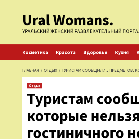
Перейти
Ural Womans.
к
содержимому
УРАЛЬСКИЙ ЖЕНСКИЙ РАЗВЛЕКАТЕЛЬНЫЙ ПОРТА
Косметика
Красота
Здоровье
Кухня
ГЛАВНАЯ
ОТДЫХ
ТУРИСТАМ СООБЩИЛИ 5 ПРЕДМЕТОВ, К
Отдых
Туристам сообщ
которые нельзя
гостиничного 