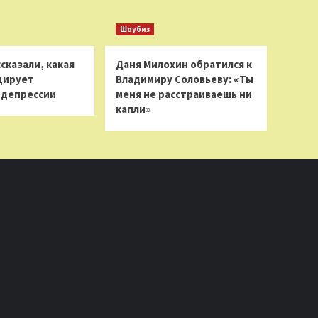
Шоубиз
сказали, какая
Даня Милохин обратился к
цирует
Владимиру Соловьеву: «Ты
 депрессии
меня не расстраиваешь ни
капли»