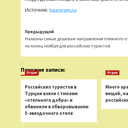
Источник:
tourprom.ru
Навигация
Предыдущий
Названы самые дешевые направления пляжного о
записи
на конец ноября для российских туристов
Похожие записи:
Отдых
Отдых
Российских туристов в
Много ара
Турции взяли с тюками
вещей, н
«отельного добра» и
российски
обвинили в обворовывании
5-звездочного отеля