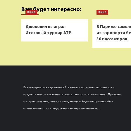
Вам будет интересно:
Кино
Кино
Джокович выиграл
В Париже самол
Итоговый турнир ATP
из аэропорта бе
30 пассажиров
Все материалы на данном сайте взяты из открытых источников и
предоставляются исключительно в ознакомительных целях. Права на
материалы принадлежат их владельцам. Администрация сайта
ответственности за содержание материала не несет.