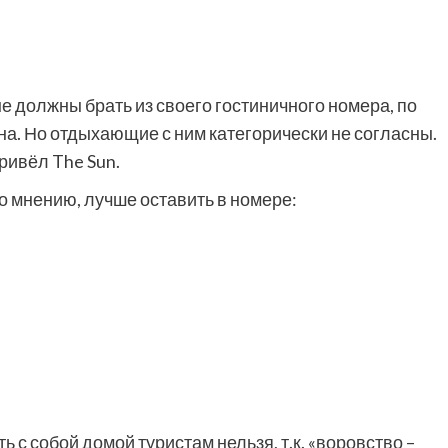
не должны брать из своего гостиничного номера, по
на. Но отдыхающие с ним категорически не согласны.
ривёл The Sun.
о мнению, лучше оставить в номере:
 с собой домой туристам нельзя, т.к. «воровство –