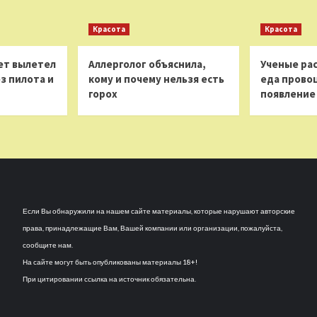
Красота
Красота
ет вылетел
Аллерголог объяснила,
Ученые рас
з пилота и
кому и почему нельзя есть
еда прово
горох
появление
Если Вы обнаружили на нашем сайте материалы, которые нарушают авторские
права, принадлежащие Вам, Вашей компании или организации, пожалуйста,
сообщите нам.
На сайте могут быть опубликованы материалы 18+!
При цитировании ссылка на источник обязательна.