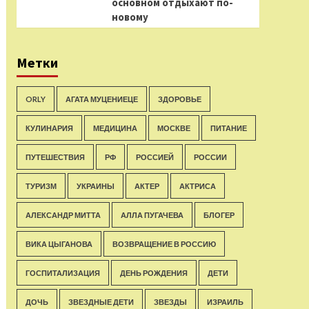
основном отдыхают по-
новому
Метки
ORLY
АГАТА МУЦЕНИЕЦЕ
ЗДОРОВЬЕ
КУЛИНАРИЯ
МЕДИЦИНА
МОСКВЕ
ПИТАНИЕ
ПУТЕШЕСТВИЯ
РФ
РОССИЕЙ
РОССИИ
ТУРИЗМ
УКРАИНЫ
АКТЕР
АКТРИСА
АЛЕКСАНДР МИТТА
АЛЛА ПУГАЧЕВА
БЛОГЕР
ВИКА ЦЫГАНОВА
ВОЗВРАЩЕНИЕ В РОССИЮ
ГОСПИТАЛИЗАЦИЯ
ДЕНЬ РОЖДЕНИЯ
ДЕТИ
ДОЧЬ
ЗВЕЗДНЫЕ ДЕТИ
ЗВЕЗДЫ
ИЗРАИЛЬ