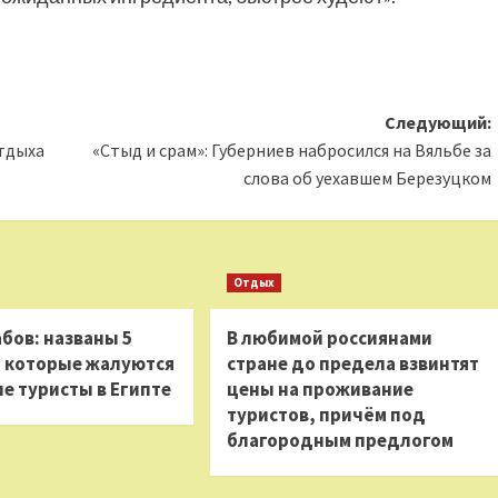
Следующий:
тдыха
«Стыд и срам»: Губерниев набросился на Вяльбе за
слова об уехавшем Березуцком
Отдых
бов: названы 5
В любимой россиянами
а которые жалуются
стране до предела взвинтят
е туристы в Египте
цены на проживание
туристов, причём под
благородным предлогом