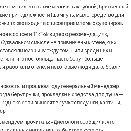
же отметил, что такие мелочи, как зубной, бритвенный
кие принадлежности (шампунь, мыло, средство для
очки также входят в список приемлемых сувениров.
е в соцсети TikTok видео о рекомендациях,
 буквальном смысле не привинчены к стене, я их
ставляли юзеры. Между тем, были среди них и
етили, что постояльцы часто берут больше
 я работал в отеле, и некоторые люди даже брали
 новость. В прошлом году генеральный менеджер
огда берут ручки, прокладки и средства для душа —
бой. Однако если выносят в сумках подушки, картины,
ор.
комендуем прочитать: «Диетологи сообщили, что
еожиданных ингредиента, быстрее худеют».