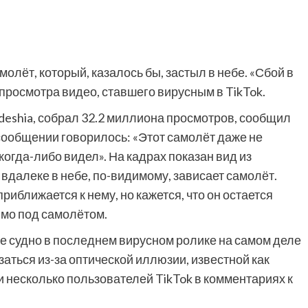
олёт, который, казалось бы, застыл в небе. «Сбой в
просмотра видео, ставшего вирусным в TikTok.
eshia, собрал 32.2 миллиона просмотров, сообщил
сообщении говорилось: «Этот самолёт даже не
когда-либо видел». На кадрах показан вид из
 вдалеке в небе, по-видимому, зависает самолёт.
риближается к нему, но кажется, что он остается
мо под самолётом.
ое судно в последнем вирусном ролике на самом деле
заться из-за оптической иллюзии, известной как
и несколько пользователей TikTok в комментариях к