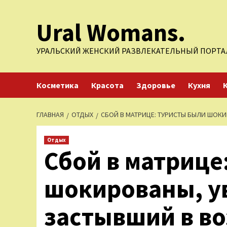
Перейти
Ural Womans.
к
содержимому
УРАЛЬСКИЙ ЖЕНСКИЙ РАЗВЛЕКАТЕЛЬНЫЙ ПОРТА
Косметика
Красота
Здоровье
Кухня
ГЛАВНАЯ
ОТДЫХ
СБОЙ В МАТРИЦЕ: ТУРИСТЫ БЫЛИ ШОК
Отдых
Сбой в матрице
шокированы, у
застывший в во