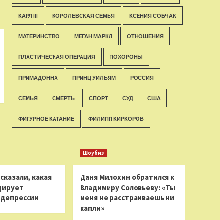
КАРЛ III
КОРОЛЕВСКАЯ СЕМЬЯ
КСЕНИЯ СОБЧАК
МАТЕРИНСТВО
МЕГАН МАРКЛ
ОТНОШЕНИЯ
ПЛАСТИЧЕСКАЯ ОПЕРАЦИЯ
ПОХОРОНЫ
ПРИМАДОННА
ПРИНЦ УИЛЬЯМ
РОССИЯ
СЕМЬЯ
СМЕРТЬ
СПОРТ
СУД
США
ФИГУРНОЕ КАТАНИЕ
ФИЛИПП КИРКОРОВ
Шоубиз
сказали, какая
Даня Милохин обратился к
цирует
Владимиру Соловьеву: «Ты
 депрессии
меня не расстраиваешь ни
капли»