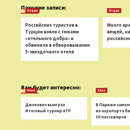
Похожие записи:
Отдых
Отдых
Российских туристов в
Много ара
Турции взяли с тюками
вещей, н
«отельного добра» и
российски
обвинили в обворовывании
5-звездочного отеля
Вам будет интересно:
Кино
Кино
Джокович выиграл
В Париже самол
Итоговый турнир ATP
из аэропорта бе
30 пассажиров