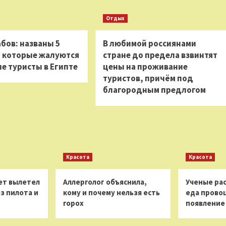
Отдых
бов: названы 5
В любимой россиянами
а которые жалуются
стране до предела взвинтят
е туристы в Египте
цены на проживание
туристов, причём под
благородным предлогом
Красота
Красота
ет вылетел
Аллерголог объяснила,
Ученые рас
з пилота и
кому и почему нельзя есть
еда прово
горох
появление