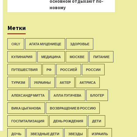
основном отдыхают по-
новому
Метки
ORLY
АГАТА МУЦЕНИЕЦЕ
ЗДОРОВЬЕ
КУЛИНАРИЯ
МЕДИЦИНА
МОСКВЕ
ПИТАНИЕ
ПУТЕШЕСТВИЯ
РФ
РОССИЕЙ
РОССИИ
ТУРИЗМ
УКРАИНЫ
АКТЕР
АКТРИСА
АЛЕКСАНДР МИТТА
АЛЛА ПУГАЧЕВА
БЛОГЕР
ВИКА ЦЫГАНОВА
ВОЗВРАЩЕНИЕ В РОССИЮ
ГОСПИТАЛИЗАЦИЯ
ДЕНЬ РОЖДЕНИЯ
ДЕТИ
ДОЧЬ
ЗВЕЗДНЫЕ ДЕТИ
ЗВЕЗДЫ
ИЗРАИЛЬ