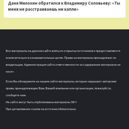
Даня Милохин обратился к Владимиру Соловьеву: «Ты
меня не расстраиваешь ни капли»
Все материалы на данном сайте взяты из открытых источников и предоставляются
исключительно в ознакомительных целях. Права на материалы принадлежат их
владельцам. Администрация сайта ответственности за содержание материала не
несет.
Если Вы обнаружили на нашем сайте материалы, которые нарушают авторские
права, принадлежащие Вам, Вашей компании или организации, пожалуйста,
сообщите нам.
На сайте могут быть опубликованы материалы 18+!
При цитировании ссылка на источник обязательна.