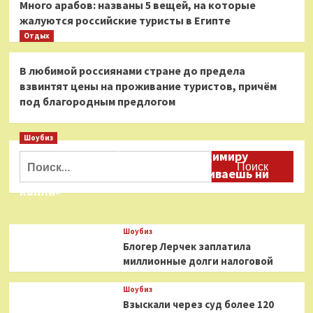
Много арабов: названы 5 вещей, на которые
жалуются российские туристы в Египте
Отдых
В любимой россиянами стране до предела
взвинтят цены на проживание туристов, причём
под благородным предлогом
Шоубиз
Даня Милохин обратился к Владимиру
Найти:
Соловьеву: «Ты меня не расстраиваешь ни
капли»
Шоубиз
Блогер Лерчек заплатила
миллионные долги налоговой
Шоубиз
Взыскали через суд более 120