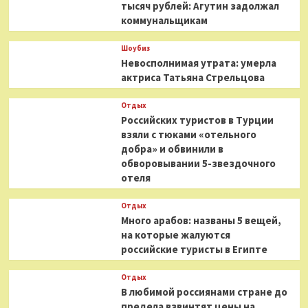
тысяч рублей: Агутин задолжал
коммунальщикам
Шоубиз
Невосполнимая утрата: умерла
актриса Татьяна Стрельцова
Отдых
Российских туристов в Турции
взяли с тюками «отельного
добра» и обвинили в
обворовывании 5-звездочного
отеля
Отдых
Много арабов: названы 5 вещей,
на которые жалуются
российские туристы в Египте
Отдых
В любимой россиянами стране до
предела взвинтят цены на