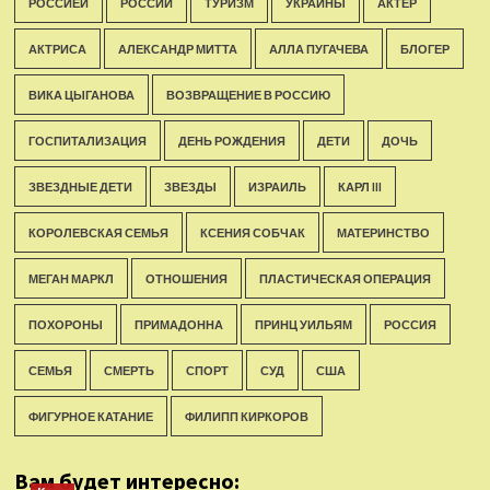
РОССИЕЙ
РОССИИ
ТУРИЗМ
УКРАИНЫ
АКТЕР
АКТРИСА
АЛЕКСАНДР МИТТА
АЛЛА ПУГАЧЕВА
БЛОГЕР
ВИКА ЦЫГАНОВА
ВОЗВРАЩЕНИЕ В РОССИЮ
ГОСПИТАЛИЗАЦИЯ
ДЕНЬ РОЖДЕНИЯ
ДЕТИ
ДОЧЬ
ЗВЕЗДНЫЕ ДЕТИ
ЗВЕЗДЫ
ИЗРАИЛЬ
КАРЛ III
КОРОЛЕВСКАЯ СЕМЬЯ
КСЕНИЯ СОБЧАК
МАТЕРИНСТВО
МЕГАН МАРКЛ
ОТНОШЕНИЯ
ПЛАСТИЧЕСКАЯ ОПЕРАЦИЯ
ПОХОРОНЫ
ПРИМАДОННА
ПРИНЦ УИЛЬЯМ
РОССИЯ
СЕМЬЯ
СМЕРТЬ
СПОРТ
СУД
США
ФИГУРНОЕ КАТАНИЕ
ФИЛИПП КИРКОРОВ
Вам будет интересно: