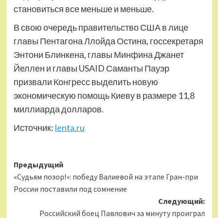
становиться все меньше и меньше.
В свою очередь правительство США в лице
главы Пентагона Ллойда Остина, госсекретаря
Энтони Блинкена, главы Минфина Джанет
Йеллен и главы USAID Саманты Пауэр
призвали Конгресс выделить новую
экономическую помощь Киеву в размере 11,8
миллиарда долларов.
Источник:
lenta.ru
Навигация
Предыдущий
«Судьям позор!»: победу Валиевой на этапе Гран-при
записи
России поставили под сомнение
Следующий:
Российский боец Павлович за минуту проиграл