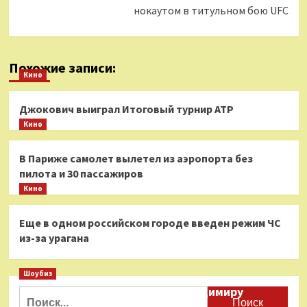
нокаутом в титульном бою UFC
Похожие записи:
Кино
Джокович выиграл Итоговый турнир ATP
Кино
В Париже самолет вылетел из аэропорта без
пилота и 30 пассажиров
Кино
Еще в одном российском городе введен режим ЧС
из-за урагана
Шоубиз
Даня Милохин обратился к Владимиру
Найти: