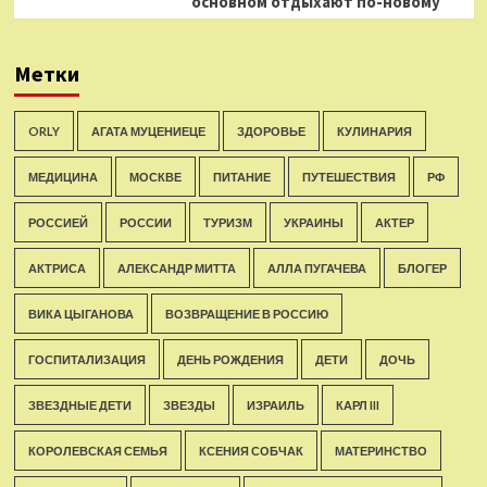
основном отдыхают по-новому
Метки
ORLY
АГАТА МУЦЕНИЕЦЕ
ЗДОРОВЬЕ
КУЛИНАРИЯ
МЕДИЦИНА
МОСКВЕ
ПИТАНИЕ
ПУТЕШЕСТВИЯ
РФ
РОССИЕЙ
РОССИИ
ТУРИЗМ
УКРАИНЫ
АКТЕР
АКТРИСА
АЛЕКСАНДР МИТТА
АЛЛА ПУГАЧЕВА
БЛОГЕР
ВИКА ЦЫГАНОВА
ВОЗВРАЩЕНИЕ В РОССИЮ
ГОСПИТАЛИЗАЦИЯ
ДЕНЬ РОЖДЕНИЯ
ДЕТИ
ДОЧЬ
ЗВЕЗДНЫЕ ДЕТИ
ЗВЕЗДЫ
ИЗРАИЛЬ
КАРЛ III
КОРОЛЕВСКАЯ СЕМЬЯ
КСЕНИЯ СОБЧАК
МАТЕРИНСТВО