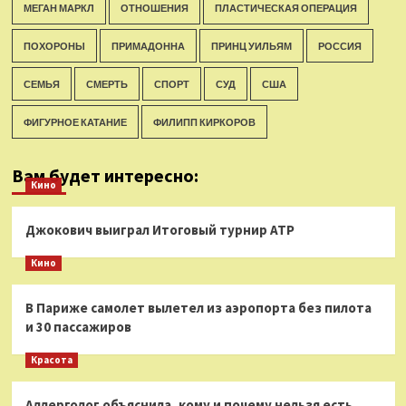
МЕГАН МАРКЛ
ОТНОШЕНИЯ
ПЛАСТИЧЕСКАЯ ОПЕРАЦИЯ
ПОХОРОНЫ
ПРИМАДОННА
ПРИНЦ УИЛЬЯМ
РОССИЯ
СЕМЬЯ
СМЕРТЬ
СПОРТ
СУД
США
ФИГУРНОЕ КАТАНИЕ
ФИЛИПП КИРКОРОВ
Вам будет интересно:
Кино
Джокович выиграл Итоговый турнир ATP
Кино
В Париже самолет вылетел из аэропорта без пилота
и 30 пассажиров
Красота
Аллерголог объяснила, кому и почему нельзя есть