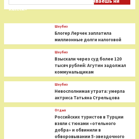
Соловьеву: «Ты меня не расстраиваешь ни
капли»
Шоубиз
Блогер Лерчек заплатила
миллионные долги налоговой
Шоубиз
Взыскали через суд более 120
тысяч рублей: Агутин задолжал
коммунальщикам
Шоубиз
Невосполнимая утрата: умерла
актриса Татьяна Стрельцова
Отдых
Российских туристов в Турции
взяли с тюками «отельного
добра» и обвинили в
обворовывании 5-звездочного