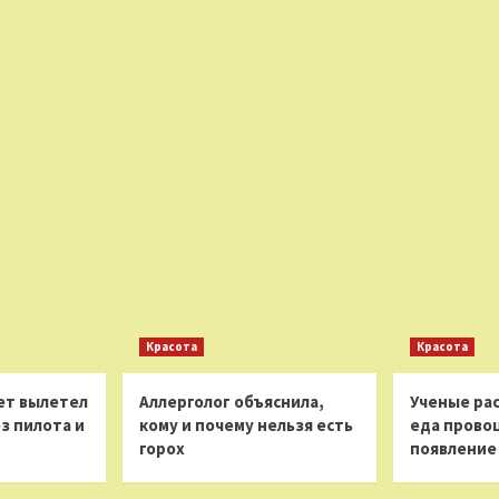
Красота
Красота
ет вылетел
Аллерголог объяснила,
Ученые рас
з пилота и
кому и почему нельзя есть
еда прово
горох
появление