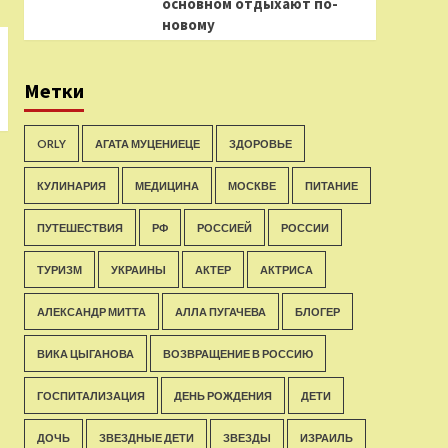
основном отдыхают по-
новому
Метки
ORLY
АГАТА МУЦЕНИЕЦЕ
ЗДОРОВЬЕ
КУЛИНАРИЯ
МЕДИЦИНА
МОСКВЕ
ПИТАНИЕ
ПУТЕШЕСТВИЯ
РФ
РОССИЕЙ
РОССИИ
ТУРИЗМ
УКРАИНЫ
АКТЕР
АКТРИСА
АЛЕКСАНДР МИТТА
АЛЛА ПУГАЧЕВА
БЛОГЕР
ВИКА ЦЫГАНОВА
ВОЗВРАЩЕНИЕ В РОССИЮ
ГОСПИТАЛИЗАЦИЯ
ДЕНЬ РОЖДЕНИЯ
ДЕТИ
ДОЧЬ
ЗВЕЗДНЫЕ ДЕТИ
ЗВЕЗДЫ
ИЗРАИЛЬ