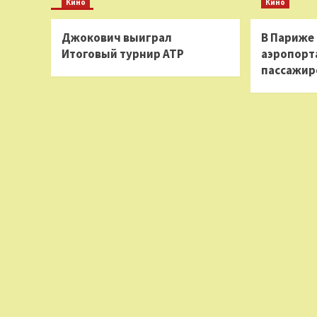
Кино
Кино
Джокович выиграл
В Париже
Итоговый турнир ATP
аэропорта
пассажир