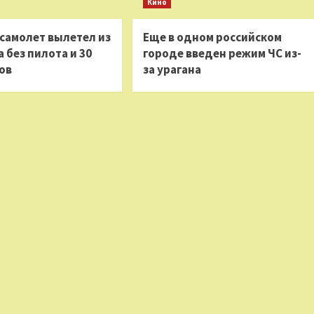
Кино
 самолет вылетел из
Еще в одном российском
 без пилота и 30
городе введен режим ЧС из-
ов
за урагана