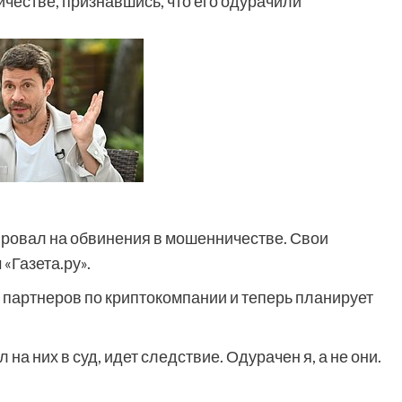
честве, признавшись, что его одурачили
ировал на обвинения в мошенничестве. Свои
«Газета.ру».
х партнеров по криптокомпании и теперь планирует
на них в суд, идет следствие. Одурачен я, а не они.