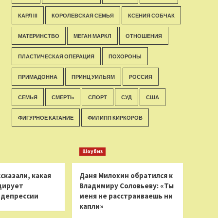
КАРЛ III
КОРОЛЕВСКАЯ СЕМЬЯ
КСЕНИЯ СОБЧАК
МАТЕРИНСТВО
МЕГАН МАРКЛ
ОТНОШЕНИЯ
ПЛАСТИЧЕСКАЯ ОПЕРАЦИЯ
ПОХОРОНЫ
ПРИМАДОННА
ПРИНЦ УИЛЬЯМ
РОССИЯ
СЕМЬЯ
СМЕРТЬ
СПОРТ
СУД
США
ФИГУРНОЕ КАТАНИЕ
ФИЛИПП КИРКОРОВ
Шоубиз
сказали, какая
Даня Милохин обратился к
цирует
Владимиру Соловьеву: «Ты
 депрессии
меня не расстраиваешь ни
капли»