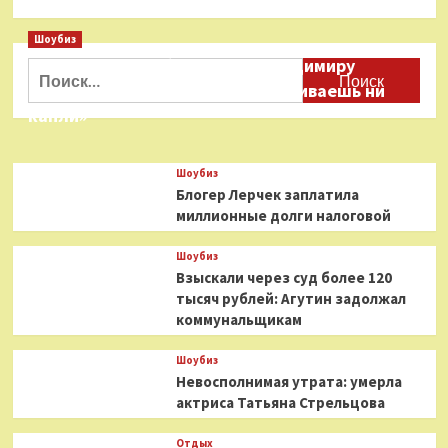
Шоубиз
Даня Милохин обратился к Владимиру
Найти:
Соловьеву: «Ты меня не расстраиваешь ни
капли»
Шоубиз
Блогер Лерчек заплатила
миллионные долги налоговой
Шоубиз
Взыскали через суд более 120
тысяч рублей: Агутин задолжал
коммунальщикам
Шоубиз
Невосполнимая утрата: умерла
актриса Татьяна Стрельцова
Отдых