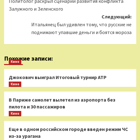
Политолог раскрыл сценарии развития конфликта
записи
Залужного и Зеленского
Следующий:
Итальянец был удивлен тому, что русские не
поднимают упавшие деньги и боятся мороза
Похожие записи:
Кино
Джокович выиграл Итоговый турнир ATP
Кино
В Париже самолет вылетел из аэропорта без
пилота и 30 пассажиров
Кино
Еще в одном российском городе введен режим ЧС
из-за урагана