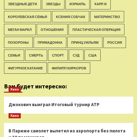
ЗВЕЗДНЫЕ ДЕТИ
ЗВЕЗДЫ
ИЗРАИЛЬ
КАРЛ III
КОРОЛЕВСКАЯ СЕМЬЯ
КСЕНИЯ СОБЧАК
МАТЕРИНСТВО
МЕГАН МАРКЛ
ОТНОШЕНИЯ
ПЛАСТИЧЕСКАЯ ОПЕРАЦИЯ
ПОХОРОНЫ
ПРИМАДОННА
ПРИНЦ УИЛЬЯМ
РОССИЯ
СЕМЬЯ
СМЕРТЬ
СПОРТ
СУД
США
ФИГУРНОЕ КАТАНИЕ
ФИЛИПП КИРКОРОВ
Вам будет интересно:
Кино
Джокович выиграл Итоговый турнир ATP
Кино
В Париже самолет вылетел из аэропорта без пилота