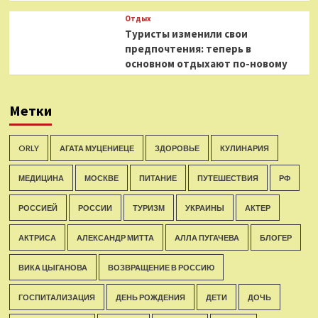
Отдых
Туристы изменили свои
предпочтения: теперь в
основном отдыхают по-новому
Метки
ORLY
АГАТА МУЦЕНИЕЦЕ
ЗДОРОВЬЕ
КУЛИНАРИЯ
МЕДИЦИНА
МОСКВЕ
ПИТАНИЕ
ПУТЕШЕСТВИЯ
РФ
РОССИЕЙ
РОССИИ
ТУРИЗМ
УКРАИНЫ
АКТЕР
АКТРИСА
АЛЕКСАНДР МИТТА
АЛЛА ПУГАЧЕВА
БЛОГЕР
ВИКА ЦЫГАНОВА
ВОЗВРАЩЕНИЕ В РОССИЮ
ГОСПИТАЛИЗАЦИЯ
ДЕНЬ РОЖДЕНИЯ
ДЕТИ
ДОЧЬ