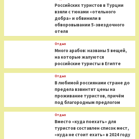
Российских туристов в Турции
взяли с тюками «отельного
добра» и обвинили в
обворовывании 5-звездочного
отеля
Отдых
Много арабов: названы 5 вещей,
на которые жалуются
российские туристы в Египте
Отдых
В любимой россиянами стране до
предела взвинтят цены на
проживание туристов, причём
под благородным предлогом
Отдых
Вместо «куда поехать» для
туристов составлен список мест,
«куда не стоит ехать» в 2024 году